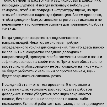
точно отмерить расстояния и зафиксировать доводчик с
помощью шурупов. Я всегда использую небольшие
саморезы, чтобы не повредить структуру ящика, но при
этом обеспечиваю надежную фиксацию. Затем проверяю,
чтобы доводчик был установлен строго вертикально и не
перекошен – это ключевое условие для правильной работы
системы.
Когда доводчик закреплен, я подключаю его к
направляющей. Некоторые системы требуют
определённого усилия для соединения, так что здесь важно
не спешить. Я аккуратно соединяю доводчик с
направляющей, проверяя, чтобы элементы зашли в пазы и
зафиксировались на своём месте. При этом я обязательно
проверяю, чтобы доводчик не был слишком натянут – если
он будет работать с излишним сопротивлением, ящик
будет закрываться слишком резко.
Последний этап – это тестирование. Я открываю и
закрываю ящик несколько раз, наблюдая за работой
доводчика. Важно убедиться, что ящик закрывается
плавно, без рывков, и не застревает в каком-либо
положении. Если всё работает как нужно, значит, доводчик