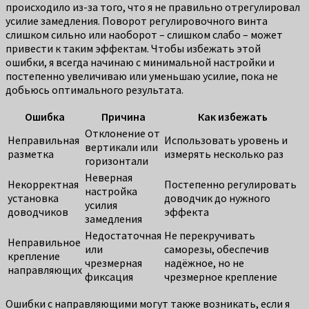
происходило из-за того, что я не правильно отрегулировал
усилие замедления. Поворот регулировочного винта
слишком сильно или наоборот – слишком слабо – может
привести к таким эффектам. Чтобы избежать этой
ошибки, я всегда начинаю с минимальной настройки и
постепенно увеличиваю или уменьшаю усилие, пока не
добьюсь оптимального результата.
Ошибка
Причина
Как избежать
Отклонение от
Неправильная
Использовать уровень и
вертикали или
разметка
измерять несколько раз
горизонтали
Неверная
Некорректная
Постепенно регулировать
настройка
установка
доводчик до нужного
усилия
доводчиков
эффекта
замедления
Недостаточная
Не перекручивать
Неправильное
или
саморезы, обеспечив
крепление
чрезмерная
надёжное, но не
направляющих
фиксация
чрезмерное крепление
Ошибки с направляющими могут также возникать, если я