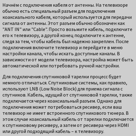
Начнём с подключения кабеля от антенны. На телевизоре
обычно есть специальный разъем для подключения
коаксиального кабеля, который используется для передачи
сигнала от антенны. Этот разъем обычно обозначен как
"ANT IN" или "Cable". Просто возьмите кабель, подключите
его к телевизору, а другой конец подключите к антенне,
следя за тем, чтобы кабель был надежно закреплен. После
подключения включите телевизор и перейдите в меню
настройки канала, чтобы искать доступные каналы. В
зависимости от модели телевизора, настройка может быть
автоматической или потребовать ручной настройки.
Для подключения спутниковой тарелки процесс будет
немного отличаться. Спутниковые системы, как правило,
используют LNB (Low Noise Block) для приема сигнала с
спутников. Кабель, идущий от спутниковой тарелки, также
подключается через коаксиальный разъем. Однако для
подключения может потребоваться ресивер, если ваш
телевизор не имеет встроенного спутникового тюнера. В
этом случае коаксиальный кабель от тарелки подключается
к спутниковому ресиверу, а затем от ресивера через HDMI
или другой подходящий кабель – к телевизору.