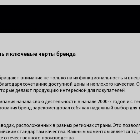
правится каждый!
ль и ключевые черты бренда
бращают внимание не только на их функциональность и внешн
лагодаря сочетанию доступной цены и неплохого качества. Од
оторые делают продукцию интересной для покупателей.
мпания начала свою деятельность в начале 2000-х годов и с т
вования бренд зарекомендовал себя как надежный выбор для 
водах, расположенных в разных регионах страны. Это позвол
йским стандартам качества. Важным моментом является то, 
е отечественного производства.