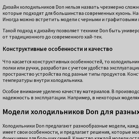
Дизайн холодильников Don нельзя назвать чрезмерно сложн
которые подходят для большинства современных кухонь. Нап
Иногда можно встретить модели с черными и графитовыми п
Такой подход к дизайну позволяет технике Don быть универ
от традиционного до современного хай-тек.
Конструктивные особенности и качество
Что касается конструктивных особенностей, то холодильни
полки или ручки, разработан с учетом удобства эксплуатац
пространство устройства под разные типы продуктов. Конс
температуры внутри холодильника.
Особое внимание уделено качеству материалов. В производс
надежность в эксплуатации. Например, в некоторых моделя
Модели холодильников Don для разны
Холодильники Don предлагают разнообразные модели, кажда
имеет свои особенности, и предлагает решения, которые мо
функциями для больших семей. Качество каждой модели оста