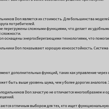
ьников Don является их стоимость. Для большинства моделе
круга потребителей.
е перегружены сложными функциями, что делает их удобными
 сложности.
n оснащены энергосберегающими технологиями, что помогае
ильники Don показывают хорошую износостойкость. Система 
меют дополнительных функций, таких как управление через 
жет быть выше уровень шума, чем у более дорогих аналогов.
лодильников Don зачастую не отличается многообразием и о
решений.
стаются отличным выбором для тех, кто ищет функциональную