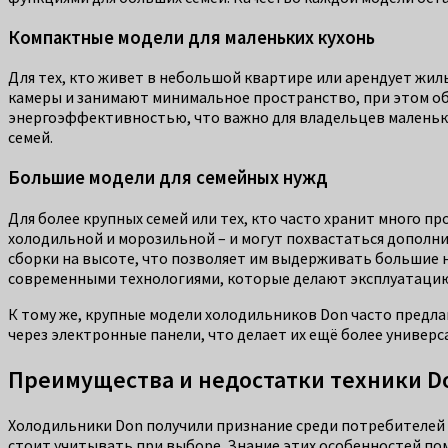
Компактные модели для маленьких кухонь
Для тех, кто живет в небольшой квартире или арендует жи
камеры и занимают минимальное пространство, при этом об
энергоэффективностью, что важно для владельцев маленьки
семей.
Большие модели для семейных нужд
Для более крупных семей или тех, кто часто хранит много 
холодильной и морозильной – и могут похвастаться дополни
сборки на высоте, что позволяет им выдерживать большие н
современными технологиями, которые делают эксплуатацию
К тому же, крупные модели холодильников Don часто пред
через электронные панели, что делает их ещё более универ
Преимущества и недостатки техники D
Холодильники Don получили признание среди потребителей за
стоит учитывать при выборе. Знание этих особенностей по