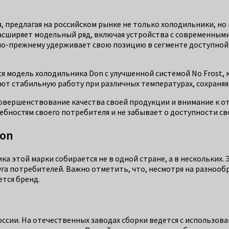
 предлагая на российском рынке не только холодильники, но 
асширяет модельный ряд, включая устройства с современным
по-прежнему удерживает свою позицию в сегменте доступной 
 модель холодильника Don с улучшенной системой No Frost, 
ают стабильную работу при различных температурах, сохраня
вершенствование качества своей продукции и внимание к от
бностям своего потребителя и не забывает о доступности св
Don
ика этой марки собирается не в одной стране, а в нескольких
га потребителей. Важно отметить, что, несмотря на разнооб
тся бренд.
ссии. На отечественных заводах сборки ведется с использов