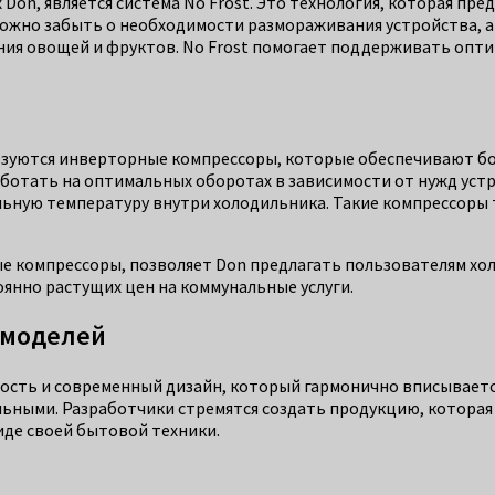
Don, является система No Frost. Это технология, которая пре
ожно забыть о необходимости размораживания устройства, а 
ения овощей и фруктов. No Frost помогает поддерживать опт
льзуются инверторные компрессоры, которые обеспечивают б
ботать на оптимальных оборотах в зависимости от нужд устр
ьную температуру внутри холодильника. Такие компрессоры 
ные компрессоры, позволяет Don предлагать пользователям 
оянно растущих цен на коммунальные услуги.
 моделей
ость и современный дизайн, который гармонично вписывается
ьными. Разработчики стремятся создать продукцию, которая 
иде своей бытовой техники.