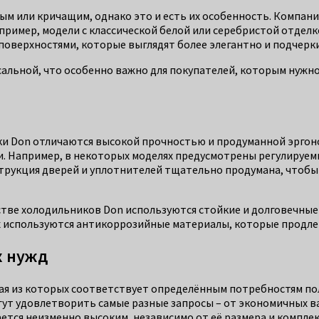
ым или кричащим, однако это и есть их особенность. Компа
ример, модели с классической белой или серебристой отделк
оверхностями, которые выглядят более элегантно и подчерк
сальной, что особенно важно для покупателей, которым нужно
ки Don отличаются высокой прочностью и продуманной эргон
ии. Например, в некоторых моделях предусмотрены регулируе
трукция дверей и уплотнителей тщательно продумана, чтобы
тве холодильников Don используются стойкие и долговечные 
х используются антикоррозийные материалы, которые продлев
х нужд
я из которых соответствует определённым потребностям пол
гут удовлетворить самые разные запросы – от экономичных в
ется неизменно высоким, независимо от её размера и компле