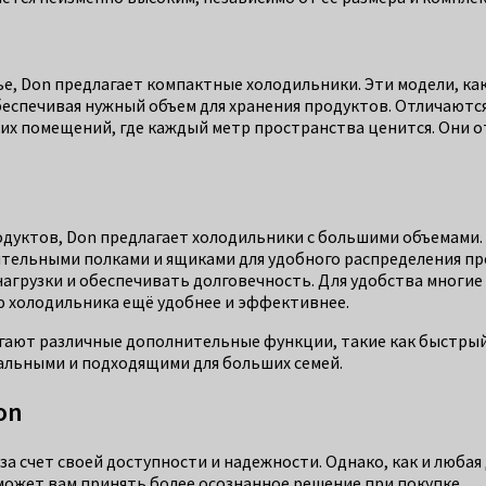
лье, Don предлагает компактные холодильники. Эти модели, к
еспечивая нужный объем для хранения продуктов. Отличаются
х помещений, где каждый метр пространства ценится. Они от
продуктов, Don предлагает холодильники с большими объемами
тельными полками и ящиками для удобного распределения про
агрузки и обеспечивать долговечность. Для удобства многие
 холодильника ещё удобнее и эффективнее.
лагают различные дополнительные функции, такие как быстр
сальными и подходящими для больших семей.
on
 счет своей доступности и надежности. Однако, как и любая 
может вам принять более осознанное решение при покупке.