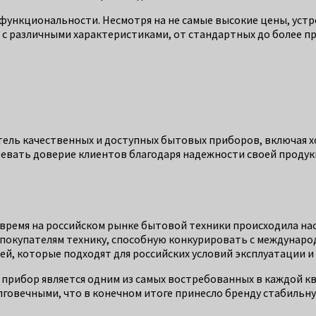
функциональности. Несмотря на не самые высокие цены, уст
 с различными характеристиками, от стандартных до более п
тель качественных и доступных бытовых приборов, включая 
оевать доверие клиентов благодаря надежности своей продук
то время на российском рынке бытовой техники происходила н
 покупателям технику, способную конкурировать с междунаро
ей, которые подходят для российских условий эксплуатации 
т прибор является одним из самых востребованных в каждой 
говечными, что в конечном итоге принесло бренду стабильн