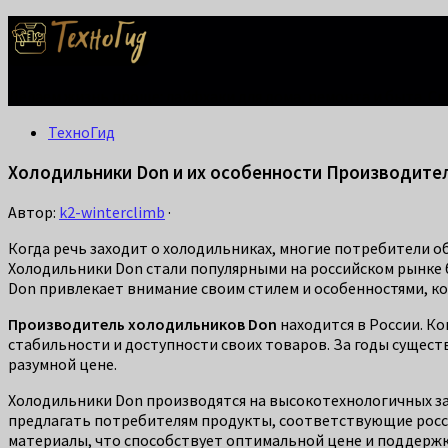
Делаем жизнь проще: лайфхаки для дома, ремонта и быта. С
ТехноГид
Холодильники Don и их особенности Производите
Автор:
k2-winterclimb
·
Когда речь заходит о холодильниках, многие потребители о
Холодильники Don стали популярными на российском рынке б
Don привлекает внимание своим стилем и особенностями, к
Производитель холодильников Don
находится в России. Ко
стабильности и доступности своих товаров. За годы сущест
разумной цене.
Холодильники Don производятся на высокотехнологичных за
предлагать потребителям продукты, соответствующие росси
материалы, что способствует оптимальной цене и поддержк