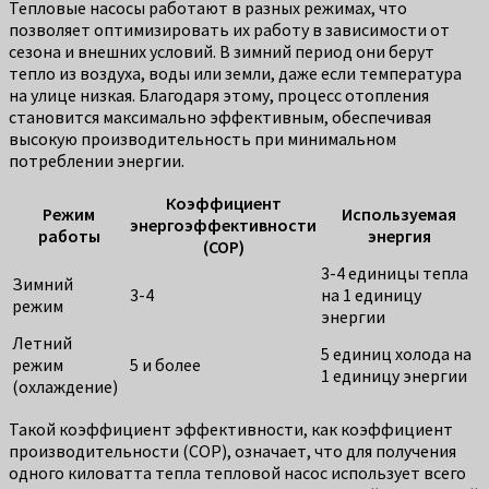
Тепловые насосы работают в разных режимах, что
позволяет оптимизировать их работу в зависимости от
сезона и внешних условий. В зимний период они берут
тепло из воздуха, воды или земли, даже если температура
на улице низкая. Благодаря этому, процесс отопления
становится максимально эффективным, обеспечивая
высокую производительность при минимальном
потреблении энергии.
Коэффициент
Режим
Используемая
энергоэффективности
работы
энергия
(COP)
3-4 единицы тепла
Зимний
3-4
на 1 единицу
режим
энергии
Летний
5 единиц холода на
режим
5 и более
1 единицу энергии
(охлаждение)
Такой коэффициент эффективности, как коэффициент
производительности (COP), означает, что для получения
одного киловатта тепла тепловой насос использует всего