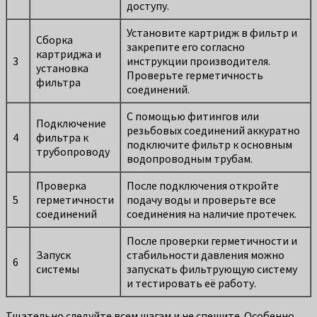
доступу.
Установите картридж в фильтр и
Сборка
закрепите его согласно
картриджа и
3
инструкции производителя.
установка
Проверьте герметичность
фильтра
соединений.
С помощью фитингов или
Подключение
резьбовых соединений аккуратно
4
фильтра к
подключите фильтр к основным
трубопроводу
водопроводным трубам.
Проверка
После подключения откройте
5
герметичности
подачу воды и проверьте все
соединений
соединения на наличие протечек.
После проверки герметичности и
Запуск
стабильности давления можно
6
системы
запускать фильтрующую систему
и тестировать её работу.
Тщательно следуйте всем шагам и не спешите. Особенно