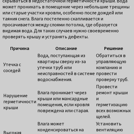
скрываться в недостаточной герметичности крыши. Вода
может проникать в помещение через небольшие трещины
или старые участки кровли, особенно после дождей или
таяния снега. Влага постепенно скапливается и
просачивается между слоями потолка, где образуется
видимая вода. Для таких случаев нужно своевременно
проверять крышу и устранять дефекты.
Причина
Описание
Решение
Вода, поступающая из
Обратиться в
квартиры сверху из-за
управляющую
Утечка с
утечки труб или
компанию и
соседей
неисправностей в системе
провести
водоснабжения.
проверку труб.
Провести
Влага проникает через
ремонт крыши
Нарушение
крыши или мансардные
и
герметичности
помещения, если кровля
герметизацию
крыши
повреждена или старая.
всех возможных
щелей.
Влага может
Установить
конденсироваться на
вентиляцию
Высокая