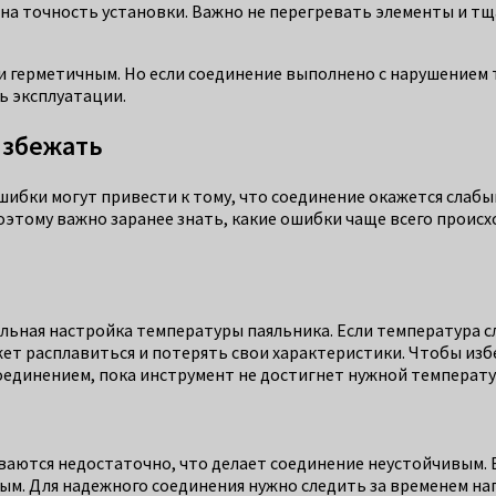
а точность установки. Важно не перегревать элементы и тща
и герметичным. Но если соединение выполнено с нарушением 
ь эксплуатации.
избежать
бки могут привести к тому, что соединение окажется слабым
оэтому важно заранее знать, какие ошибки чаще всего происх
льная настройка температуры паяльника. Если температура с
жет расплавиться и потерять свои характеристики. Чтобы из
соединением, пока инструмент не достигнет нужной температу
ваются недостаточно, что делает соединение неустойчивым. 
ым. Для надежного соединения нужно следить за временем наг