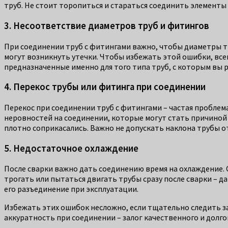
труб. Не стоит торопиться и стараться соединить элементы с
3. Несоответствие диаметров труб и фитингов
При соединении труб с фитингами важно, чтобы диаметры т
могут возникнуть утечки. Чтобы избежать этой ошибки, все
предназначенные именно для того типа труб, с которым вы 
4. Перекос трубы или фитинга при соединении
Перекос при соединении труб с фитингами – частая проблем
неровностей на соединении, которые могут стать причиной 
плотно соприкасались. Важно не допускать наклона трубы 
5. Недостаточное охлаждение
После сварки важно дать соединению время на охлаждение. 
трогать или пытаться двигать трубы сразу после сварки – 
его разъединение при эксплуатации.
Избежать этих ошибок несложно, если тщательно следить за
аккуратность при соединении – залог качественного и долг