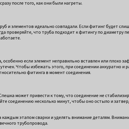
разу после того, как они были нагреты.
руб и элементов идеально совпадали. Если фитинг будет сли
гда проверяйте, что труба подходит к фитингу по диаметру п
работаете.
а, особенно если элемент неправильно вставлен или плохо з
утечек. Чтобы избежать этого, при соединении аккуратно и р
относительно фитинга в момент соединения.
Спешка может привести к тому, что соединение не стабилизи
дайте соединению несколько минут, чтобы оно остыло и затве
 каждым этапом сварки и уделять внимание деталям. Внимани
овечного трубопровода.