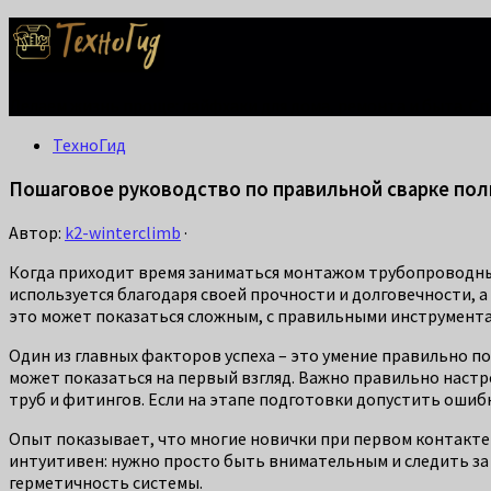
Делаем жизнь проще: лайфхаки для дома, ремонта и быта. С
ТехноГид
Пошаговое руководство по правильной сварке по
Автор:
k2-winterclimb
·
Когда приходит время заниматься монтажом трубопроводных
используется благодаря своей прочности и долговечности, а
это может показаться сложным, с правильными инструмента
Один из главных факторов успеха – это умение правильно п
может показаться на первый взгляд. Важно правильно наст
труб и фитингов. Если на этапе подготовки допустить ошиб
Опыт показывает, что многие новички при первом контакте
интуитивен: нужно просто быть внимательным и следить за
герметичность системы.