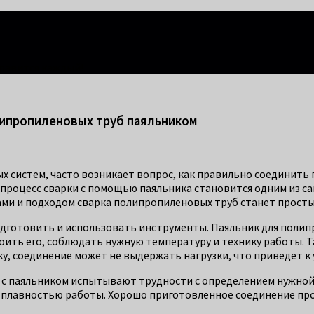
правится каждый!
липропиленовых труб паяльником
 систем, часто возникает вопрос, как правильно соединить
 процесс сварки с помощью паяльника становится одним из са
ми и подходом сварка полипропиленовых труб станет просты
одготовить и использовать инструменты. Паяльник для полип
роить его, соблюдать нужную температуру и технику работы.
ку, соединение может не выдержать нагрузки, что приведет к
 с паяльником испытывают трудности с определением нужной
 плавностью работы. Хорошо приготовленное соединение про