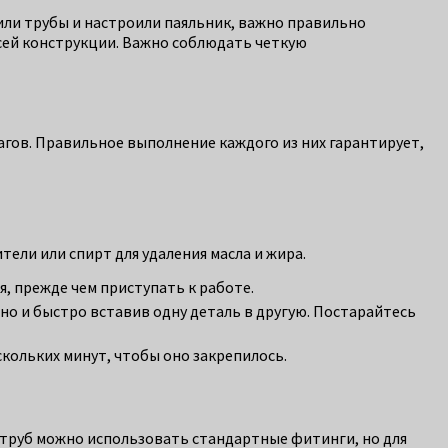
или трубы и настроили паяльник, важно правильно
всей конструкции. Важно соблюдать четкую
гов. Правильное выполнение каждого из них гарантирует,
ели или спирт для удаления масла и жира.
, прежде чем приступать к работе.
тно и быстро вставив одну деталь в другую. Постарайтесь
кольких минут, чтобы оно закрепилось.
 труб можно использовать стандартные фитинги, но для