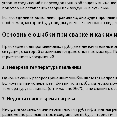
угловых соединений и переходов нужно обращать внимание н
при этом не оставались зазоры или воздушные пузырьки.
Если соединение выполнено правильно, оно будет прочным 
проблемам, которые будут видны уже через несколько недел
Основные ошибки при сварке и как их 
При сварке полипропиленовых труб даже незначительные оши
ситуация, с которой сталкиваются даже опытные мастера. П
герметичность соединений.
1. Неверная температура паяльника
Одной из самых распространенных ошибок является неправи
Если же паяльник перегреет фитинг или трубу, материал мо
температуру паяльника (оптимально 260°C) и не спешить с 
2. Недостаточное время нагрева
Иногда из-за спешки или неопытности труба и фитинг нагре
равномерно расплавиться, и соединение не будет герметичн