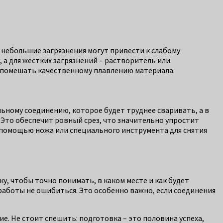
 небольшие загрязнения могут привести к слабому
 а для жестких загрязнений – растворитель или
т помешать качественному плавлению материала.
льному соединению, которое будет труднее сваривать, а в
Это обеспечит ровный срез, что значительно упростит
с помощью ножа или специального инструмента для снятия
у, чтобы точно понимать, в каком месте и как будет
работы не ошибиться. Это особенно важно, если соединения
. Не стоит спешить: подготовка – это половина успеха,