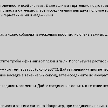
лговечности всей системы. Даже если вы тщательно подготов
 привести к утечкам, слабым соединениям или даже поломке 
сь герметичными и надежными.
ами нужно соблюдать несколько простых, но очень важных ша
ите трубы и фитинги от грязи и пыли. Используйте растворит
ужную температуру (около 260°C). Дайте паяльнику прогреться
ой насадке в течение 5-7 секунд, затем соедините их, аккура
зъединять элементы. Дайте соединению остыть в течение нес
исимости от типа фитинга. Например, при соединении прямых