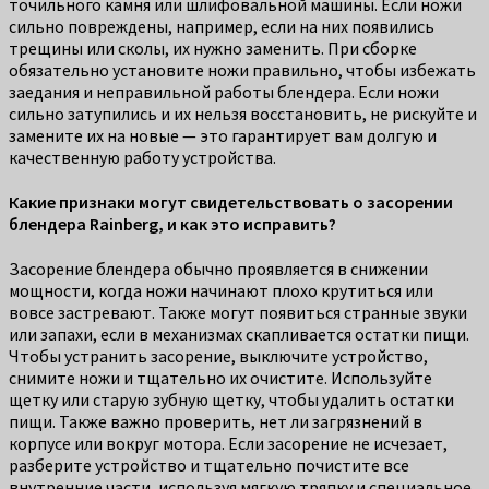
точильного камня или шлифовальной машины. Если ножи
сильно повреждены, например, если на них появились
трещины или сколы, их нужно заменить. При сборке
обязательно установите ножи правильно, чтобы избежать
заедания и неправильной работы блендера. Если ножи
сильно затупились и их нельзя восстановить, не рискуйте и
замените их на новые — это гарантирует вам долгую и
качественную работу устройства.
Какие признаки могут свидетельствовать о засорении
блендера Rainberg, и как это исправить?
Засорение блендера обычно проявляется в снижении
мощности, когда ножи начинают плохо крутиться или
вовсе застревают. Также могут появиться странные звуки
или запахи, если в механизмах скапливается остатки пищи.
Чтобы устранить засорение, выключите устройство,
снимите ножи и тщательно их очистите. Используйте
щетку или старую зубную щетку, чтобы удалить остатки
пищи. Также важно проверить, нет ли загрязнений в
корпусе или вокруг мотора. Если засорение не исчезает,
разберите устройство и тщательно почистите все
внутренние части, используя мягкую тряпку и специальное