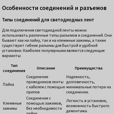
Особенности соединений и разъемов
Типы соединений для светодиодных лент
Для подключения светодиодной ленты можно
использовать различные типы разъемов и соединений. Они
бывают как на пайку, так и на клеммные зажимы, а также
существуют гибкие разъемы для быстрой и удобной
установки. Наиболее популярными являются следующие
варианты:
Тип
Описание
Преимущества
соединения
Соединение
Надежность,
проводников ленты
долговечность,
Пайка
с кабелем с помощью
минимальные потери на
припоя.
соединении.
Соединение с
Легкость в установке,
Клеммные
помощью зажимов,
возможность быстрого
зажимы
без необходимости
демонтажа.
пайки.