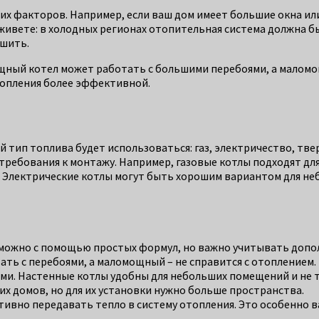
их факторов. Например, если ваш дом имеет большие окна и
 живете: в холодных регионах отопительная система должна 
ьшить.
ный котел может работать с большими перебоями, а маломощ
топления более эффективной.
 тип топлива будет использоваться: газ, электричество, тве
 требования к монтажу. Например, газовые котлы подходят для
. Электрические котлы могут быть хорошим вариантом для не
можно с помощью простых формул, но важно учитывать допол
ть с перебоями, а маломощный – не справится с отоплением.
ми. Настенные котлы удобны для небольших помещений и не т
х домов, но для их установки нужно больше пространства.
тивно передавать тепло в систему отопления. Это особенно 