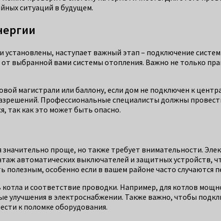
ийных ситуаций в будущем.
нергии
и установлены, наступает важный этап – подключение системы
и от выбранной вами системы отопления. Важно не только пр
зовой магистрали или баллону, если дом не подключен к цент
зрешений. Профессиональные специалисты должны провести 
, так как это может быть опасно.
 значительно проще, но также требует внимательности. Элек
таж автоматических выключателей и защитных устройств, чт
 полезным, особенно если в вашем районе часто случаются 
котла и соответствие проводки. Например, для котлов мощн
ые улучшения в электроснабжении. Также важно, чтобы под
ести к поломке оборудования.