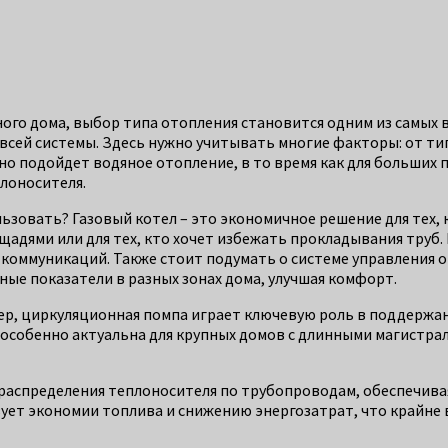
ного дома, выбор типа отопления становится одним из самых 
всей системы. Здесь нужно учитывать многие факторы: от тип
но подойдет водяное отопление, в то время как для больших
лоносителя.
ьзовать? Газовый котел – это экономичное решение для тех, 
адями или для тех, кто хочет избежать прокладывания труб.
х коммуникаций. Также стоит подумать о системе управления
ые показатели в разных зонах дома, улучшая комфорт.
ер, циркуляционная помпа играет ключевую роль в поддержан
 особенно актуальна для крупных домов с длинными магистра
я распределения теплоносителя по трубопроводам, обеспечив
ет экономии топлива и снижению энергозатрат, что крайне ва