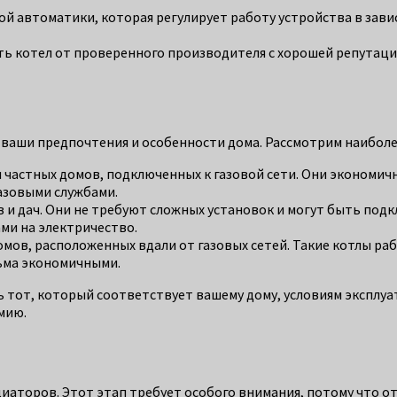
й автоматики, которая регулирует работу устройства в зави
ть котел от проверенного производителя с хорошей репутацие
 ваши предпочтения и особенности дома. Рассмотрим наиболе
 частных домов, подключенных к газовой сети. Они экономичн
газовыми службами.
 и дач. Они не требуют сложных установок и могут быть под
ми на электричество.
мов, расположенных вдали от газовых сетей. Такие котлы раб
сьма экономичными.
ь тот, который соответствует вашему дому, условиям эксплу
мию.
адиаторов. Этот этап требует особого внимания, потому что 