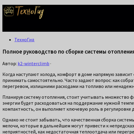
Делаем жизнь проще: лайфхаки для дома, ремонта и быта. С
ТехноГид
Полное руководство по сборке системы отопления
Автор:
k2-winterclimb
·
Когда наступают холода, комфорт в доме напрямую зависит 
принимать самостоятельно. Часто задают вопрос: как собр
перегревом, излишними расходами на топливо или ненадежн
Планируя систему отопления, стоит учитывать множество фа
энергии будет расходоваться на поддержание нужной темпер
компактность, он выполняет ключевую роль в регулировке
Однако не стоит забывать, что качественная сборка систе
мелочи, которые в дальнейшем могут привести к непредска
неприятностей, как недостаточная теплоотдача или перегре