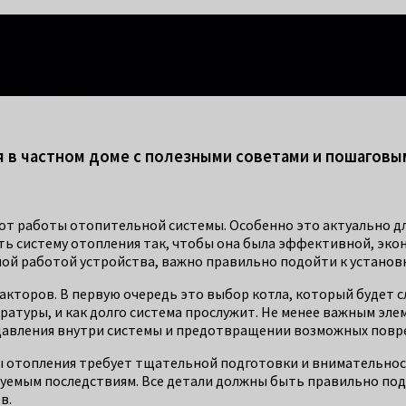
правится каждый!
 в частном доме с полезными советами и пошаговы
от работы отопительной системы. Особенно это актуально дл
ать систему отопления так, чтобы она была эффективной, эк
ой работой устройства, важно правильно подойти к установк
кторов. В первую очередь это выбор котла, который будет сл
атуры, и как долго система прослужит. Не менее важным эле
 давления внутри системы и предотвращении возможных повр
мы отопления требует тщательной подготовки и внимательнос
зуемым последствиям. Все детали должны быть правильно по
в.