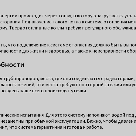
нергии происходит через топку, в которую загружается угол
сгорания. Подключение такого котла к системе отопления мож
ому. Твердотопливные котлы требуют регулярного обслуживан
ть, что подключение к системе отопления должно быть выпол
асности для жизни и здоровья, а также к неисправности обо
обности
 трубопроводов, места, где они соединяются с радиаторами,
влагоотложений, эти места требуют повторной затяжки или 
но здесь чаще всего происходят утечки.
ические испытания. Для этого систему наполняют водой под 
незаметны при обычной эксплуатации. Важно, чтобы давление
чит, что система герметична и готова к работе.