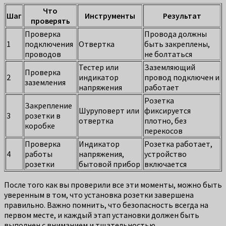
Что
Шаг
Инструменты
Результат
проверять
Проверка
Провода должны
1
подключения
Отвертка
быть закреплены,
проводов
не болтаться
Тестер или
Заземляющий
Проверка
2
индикатор
провод подключен и
заземления
напряжения
работает
Розетка
Закрепление
Шуруповерт или
фиксируется
3
розетки в
отвертка
плотно, без
коробке
перекосов
Проверка
Индикатор
Розетка работает,
4
работы
напряжения,
устройство
розетки
бытовой прибор
включается
После того как вы проверили все эти моменты, можно быть
уверенным в том, что установка розетки завершена
правильно. Важно помнить, что безопасность всегда на
первом месте, и каждый этап установки должен быть
выполнен с вниманием и тщательностью.