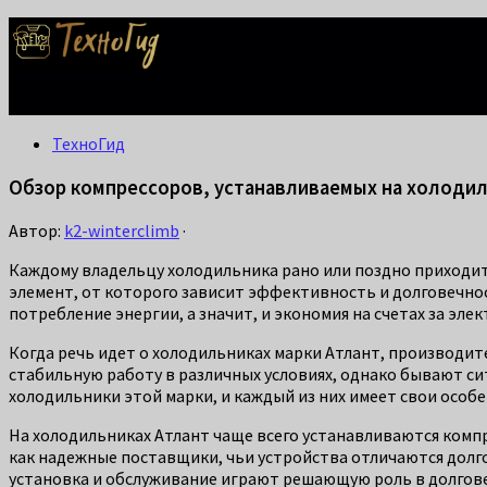
Делаем жизнь проще: лайфхаки для дома, ремонта и быта. С
ТехноГид
Обзор компрессоров, устанавливаемых на холодиль
Автор:
k2-winterclimb
·
Каждому владельцу холодильника рано или поздно приходитс
элемент, от которого зависит эффективность и долговечнос
потребление энергии, а значит, и экономия на счетах за эле
Когда речь идет о холодильниках марки Атлант, производит
стабильную работу в различных условиях, однако бывают си
холодильники этой марки, и каждый из них имеет свои особе
На холодильниках Атлант чаще всего устанавливаются комп
как надежные поставщики, чьи устройства отличаются долг
установка и обслуживание играют решающую роль в долгов