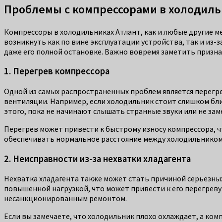
Проблемы с компрессорами в холодиль
Компрессоры в холодильниках Атлант, как и любые другие м
возникнуть как по вине эксплуатации устройства, так и и
даже его полной остановке. Важно вовремя заметить призна
1. Перегрев компрессора
Одной из самых распространенных проблем является перегре
вентиляции. Например, если холодильник стоит слишком бли
этого, пока не начинают слышать странные звуки или не за
Перегрев может привести к быстрому износу компрессора, ч
обеспечивать нормальное расстояние между холодильником 
2. Неисправности из-за нехватки хладагента
Нехватка хладагента также может стать причиной серьезных
повышенной нагрузкой, что может привести к его перегреву
несанкционированным ремонтом.
Если вы замечаете, что холодильник плохо охлаждает, а комп