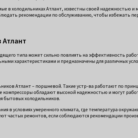
 в холодильниках Атлант, известны своей надежностью и мог
облюдать рекомендации по обслуживанию, чтобы избежать пер
 Атлант
дящего типа может сильно повлиять на эффективность работ
ными характеристиками и предназначены для различных усло
ников Атлант – поршневой. Такие устр-ва работают по принц
е компрессоры обладают высокой надежностью и могут работ
ля бытовых холодильников.
ия в условиях умеренного климата, где температура окружа
буют частых ремонтов, если соблюдаются рекомендации произ