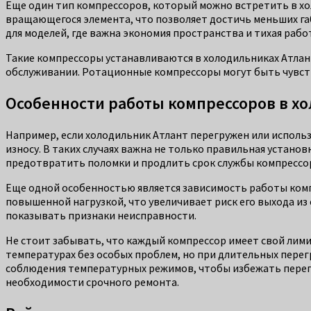
Еще один тип компрессоров, который можно встретить в хол
вращающегося элемента, что позволяет достичь меньших га
для моделей, где важна экономия пространства и тихая рабо
Такие компрессоры устанавливаются в холодильниках Атлан
обслуживании. Ротационные компрессоры могут быть чувств
Особенности работы компрессоров в х
Например, если холодильник Атлант перегружен или использ
износу. В таких случаях важна не только правильная устано
предотвратить поломки и продлить срок службы компрессо
Еще одной особенностью является зависимость работы компр
повышенной нагрузкой, что увеличивает риск его выхода из 
показывать признаки неисправности.
Не стоит забывать, что каждый компрессор имеет свой лим
температурах без особых проблем, но при длительных перег
соблюдения температурных режимов, чтобы избежать перег
необходимости срочного ремонта.