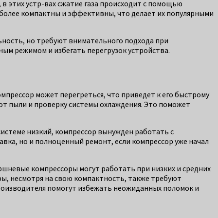
в этих устр-вах сжатие газа происходит с помощью
более компактны и эффективны, что делает их популярными
ьность, но требуют внимательного подхода при
ным режимом и избегать перегрузок устройства.
мпрессор может перегреться, что приведет к его быстрому
у от пыли и проверку системы охлаждения. Это поможет
системе низкий, компрессор вынужден работать с
равка, но и полноценный ремонт, если компрессор уже начал
оршневые компрессоры могут работать при низких и средних
ры, несмотря на свою компактность, также требуют
роизводителя помогут избежать неожиданных поломок и