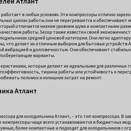
елей Атлант
работает в любых условиях. Эти компрессоры отлично зареко
льных циклах работы они не перегреваются и обеспечивают 
оторый отличается низким уровнем шума и компактными разме
качеством работы. Secop также известен своей экономичнос
олодильниках средней ценовой категории. Они легко адаптир
ы, что делает их отличным выбором для бытовых устройств А
ой вибрацией и долговечностью. Они обеспечивают стабильну
ргосберегающие варианты.
еристиками, которые делают их идеальными для различных т
ергоэффективность, тишина работы или устойчивость к перег
избежать поломок и излишних затрат на ремонт.
ника Атлант
ссора для холодильника Атлант, – это тип компрессора. В за
компрессоры чаще всего устанавливаются в бюджетных моде
шумные, более компактные и подходят для холодильников с о