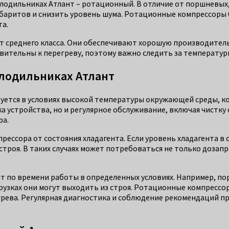
одильниках Атлант – ротационный. В отличие от поршневых, 
баритов и снизить уровень шума. Ротационные компрессоры 
та.
т среднего класса. Они обеспечивают хорошую производител
ительны к перегреву, поэтому важно следить за температур
олодильниках Атлант
уется в условиях высокой температуры окружающей среды, ко
вка устройства, но и регулярное обслуживание, включая чистк
ра.
ессора от состояния хладагента. Если уровень хладагента в 
строя. В таких случаях может потребоваться не только дозап
ит по времени работы в определенных условиях. Например, п
рузках они могут выходить из строя. Ротационные компрессо
рева. Регулярная диагностика и соблюдение рекомендаций п