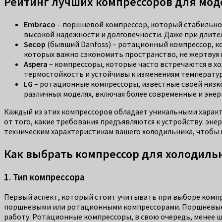
Рейтинг лучших компрессоров для мод
Embraco
– поршневой компрессор, который стабильно 
высокой надежности и долговечности. Даже при длите
Secop
(бывший Danfoss) – ротационный компрессор, к
которых важно сэкономить пространство, не жертвуя 
Aspera
– компрессоры, которые часто встречаются в х
термостойкость и устойчивы к изменениям температур
LG
– ротационные компрессоры, известные своей низк
различных моделях, включая более современные и эне
Каждый из этих компрессоров обладает уникальными характ
от того, какие требования предъявляются к устройству: эн
техническим характеристикам вашего холодильника, чтобы 
Как выбрать компрессор для холодиль
1. Тип компрессора
Первый аспект, который стоит учитывать при выборе компре
поршневыми или ротационными компрессорами. Поршневые 
работу. Ротационные компрессоры, в свою очередь, менее 