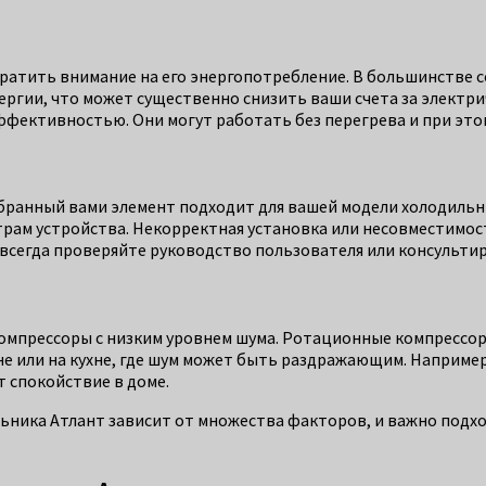
ратить внимание на его энергопотребление. В большинстве 
ергии, что может существенно снизить ваши счета за электр
ффективностью. Они могут работать без перегрева и при эт
бранный вами элемент подходит для вашей модели холодильн
рам устройства. Некорректная установка или несовместимос
всегда проверяйте руководство пользователя или консультир
компрессоры с низким уровнем шума. Ротационные компрессор
не или на кухне, где шум может быть раздражающим. Наприме
т спокойствие в доме.
ьника Атлант зависит от множества факторов, и важно подх