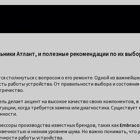
правится каждый!
ники Атлант, и полезные рекомендации по их выбо
я столкнуться с вопросом о его ремонте. Одной из важнейши
ть работы устройства. От правильности выбора и состояния 
ктричество.
ель делает акцент на высокое качество своих компонентов, в
туации, когда требуется замена или диагностика. Существует
нности.
рессоры производства известных брендов, таких как
Embraco
овечностью и низким уровнем шума. Но важно понимать, что 
ечности работы устройства.