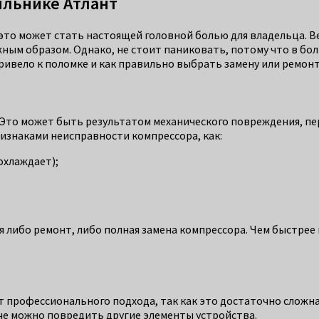
ильнике Атлант
это может стать настоящей головной болью для владельца. Ве
жным образом. Однако, не стоит паниковать, потому что в б
ривело к поломке и как правильно выбрать замену или ремон
 Это может быть результатом механического повреждения, пе
изнаками неисправности компрессора, как:
охлаждает);
я либо ремонт, либо полная замена компрессора. Чем быстрее
 профессионального подхода, так как это достаточно сложна
че можно повредить другие элементы устройства.