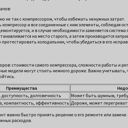
апов:
но не так с компрессором, чтобы избежать ненужных затрат.
ь компрессор и все соединенные с ним элементы, соблюдая ос
емонтируется, и в случае необходимости заменяется система 
танавливается на место старого, а затем производится запра
о протестировать холодильник, чтобы убедиться в его исправ
оров: стоимости самого компрессора, сложности работы и ре
ые модели могут стоить немного дороже. Важно учитывать, ч
ойтись.
Преимущества
Недо
 доступность, долговечность
Может быть шумным, требу
, компактность, эффективность
Дороже, может перегревать
нт важно быстро принять решение о его ремонте или замене.
ужных расходов.