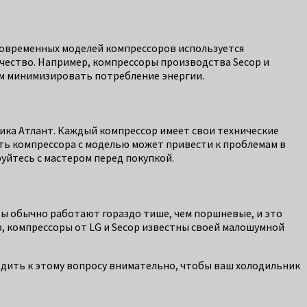
современных моделей компрессоров используется
ичество. Например, компрессоры производства Secop и
ом минимизировать потребление энергии.
ика Атлант. Каждый компрессор имеет свои технические
ть компрессора с моделью может привести к проблемам в
уйтесь с мастером перед покупкой.
ы обычно работают гораздо тише, чем поршневые, и это
р, компрессоры от LG и Secop известны своей малошумной
одить к этому вопросу внимательно, чтобы ваш холодильник