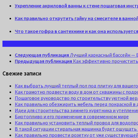
Укрепление акриловой ванны к стене пошаговая инс
Как правильно открутить гайку на смесителе в ванн
Что такое гофра в сантехнике и как она используетс
Следующая публикация
Лучший каркасный бассейн — B
Предыдущая публикация
Как эффективно прочистить 
Свежие записи
Как выбрать лучший теплый пол под плитку для вашег
Как грамотно подвести воду в дом от скважины с по
Пошаговое руководство по строительству уютной вер
Как правильно обезжирить мебель перед покраской в 
Идеи для строительства зимнего курятника и утеплени
Биотопливо и его применение в современном мире
Как правильно установить теплый провод для водопро
В такой ситуации стиральная машинка будет ощущать 
Как правильно провести розетку от уже существующе