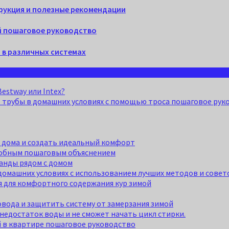
трукция и полезные рекомендации
ой пошаговое руководство
я в различных системах
estway или Intex?
трубы в домашних условиях с помощью троса пошаговое рук
о дома и создать идеальный комфорт
дробным пошаговым объяснением
анды рядом с домом
домашних условиях с использованием лучших методов и совет
я для комфортного содержания кур зимой
вода и защитить систему от замерзания зимой
недостаток воды и не сможет начать цикл стирки.
й в квартире пошаговое руководство