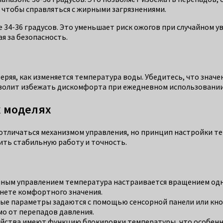
 чтобы справляться с жирными загрязнениями.
е 34-36 градусов. Это уменьшает риск ожогов при случайном у
я за безопасность.
еряя, как изменяется температура воды. Убедитесь, что знач
зволит избежать дискомфорта при ежедневном использовании
х моделях
 отличаться механизмом управления, но принцип настройки т
ть стабильную работу и точность.
учным управлением температура настраивается вращением одно
гнете комфортного значения.
ные параметры задаются с помощью сенсорной панели или кно
мо от перепадов давления.
ойства имеют функцию блокировки температуры, что особенно