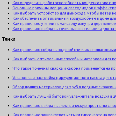
Как определить работоспособность конденсатора с 
Основные причины мерцания светодиодов и эффектив
Как выбрать устройство для дымохода, чтобы ветер не
Как обеспечить оптимальный воздухообмен в доме дл
Как правильно утеплить мансарду изнутри деревянног
Как правильно выбрать точечные светильники для нат
Темки
Как правильно собрать водяной счетчик с пошаговым
Как выбрать оптимальные способы и материалы для п
Что такое точечная сварка и как она применяется на п
Установка и настройка циркуляционного насоса для о
Обзор лучших материалов для труб в водяные скважин
Как выбрать лучший бытовой увлажнитель воздуха в 20
Как правильно выбрать электрическую простыню с по
Как правильно зашпаклевать стыки гипсокартона пер