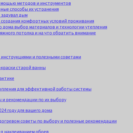
помощью методов и инструментов
ные способы их устранения
 задувал дым
я создания комфортных условий проживания
о дома выбор материалов и технологии утепления
яжного потолка и на что обратить внимание
и инструкциями и полезными советами
окраски старой ванны
рактике
топления для эффективной работы системы
ы и рекомендации по их выбору
24 году для вашего дома
догревом советы по выбору и полезные рекомендации
ед наклеиванием обоев