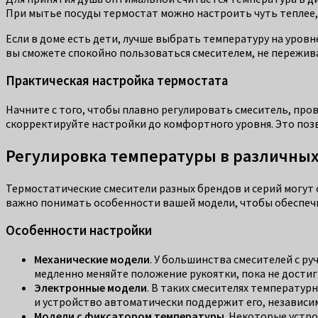
При мытье посуды термостат можно настроить чуть теплее,
Если в доме есть дети, лучше выбрать температуру на уровн
вы сможете спокойно пользоваться смесителем, не пережива
Практическая настройка термостата
Начните с того, чтобы плавно регулировать смеситель, пров
скорректируйте настройки до комфортного уровня. Это по
Регулировка температуры в различны
Термостатические смесители разных брендов и серий могут
важно понимать особенности вашей модели, чтобы обеспечи
Особенности настройки
Механические модели
. У большинства смесителей с р
медленно меняйте положение рукоятки, пока не дости
Электронные модели
. В таких смесителях температур
и устройство автоматически поддержит его, независи
Модели с фиксатором температуры
. Некоторые устр