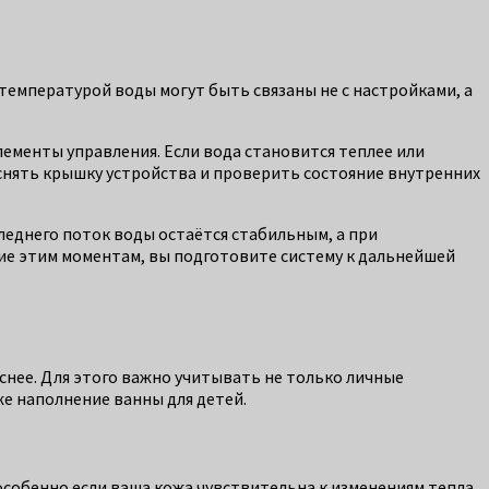
температурой воды могут быть связаны не с настройками, а
ементы управления. Если вода становится теплее или
 снять крышку устройства и проверить состояние внутренних
леднего поток воды остаётся стабильным, а при
ие этим моментам, вы подготовите систему к дальнейшей
нее. Для этого важно учитывать не только личные
е наполнение ванны для детей.
особенно если ваша кожа чувствительна к изменениям тепла.