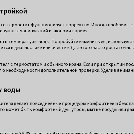
стройкой
 что термостат функционирует корректно. Иногда проблемы с 
ненужных манипуляций и экономит время.
сть температуры воды. Попробуйте изменить её, используя эл
ется в диагностике или очистке. Для этого часто достаточно
теля с термостатом и обычного крана. Если при открытии пос
л о необходимости дополнительной проверки. Уделив вниман
у воды
ителя делает повседневные процедуры комфортнее и безопас
Это может быть комфортный душ утром, мытье посуды или даж
апазоне 36-38 градусов. Это позволяет избежать перепадов, 