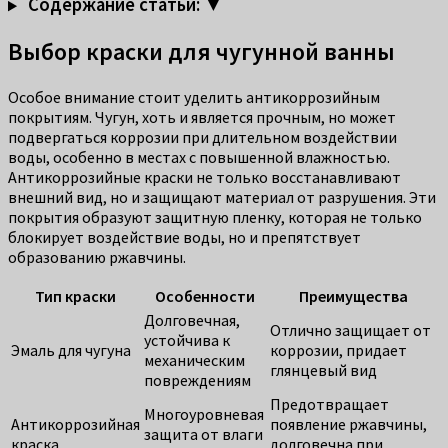
Содержание статьи: ▼
Выбор краски для чугунной ванны
Особое внимание стоит уделить антикоррозийным
покрытиям. Чугун, хоть и является прочным, но может
подвергаться коррозии при длительном воздействии
воды, особенно в местах с повышенной влажностью.
Антикоррозийные краски не только восстанавливают
внешний вид, но и защищают материал от разрушения. Эти
покрытия образуют защитную пленку, которая не только
блокирует воздействие воды, но и препятствует
образованию ржавчины.
Тип краски
Особенности
Преимущества
Долговечная,
Отлично защищает от
устойчива к
Эмаль для чугуна
коррозии, придает
механическим
глянцевый вид
повреждениям
Предотвращает
Многоуровневая
Антикоррозийная
появление ржавчины,
защита от влаги
краска
долговечна при