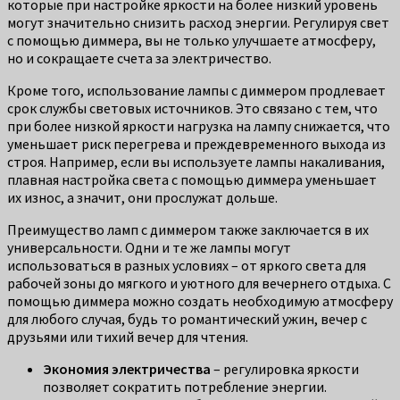
которые при настройке яркости на более низкий уровень
могут значительно снизить расход энергии. Регулируя свет
с помощью диммера, вы не только улучшаете атмосферу,
но и сокращаете счета за электричество.
Кроме того, использование лампы с диммером продлевает
срок службы световых источников. Это связано с тем, что
при более низкой яркости нагрузка на лампу снижается, что
уменьшает риск перегрева и преждевременного выхода из
строя. Например, если вы используете лампы накаливания,
плавная настройка света с помощью диммера уменьшает
их износ, а значит, они прослужат дольше.
Преимущество ламп с диммером также заключается в их
универсальности. Одни и те же лампы могут
использоваться в разных условиях – от яркого света для
рабочей зоны до мягкого и уютного для вечернего отдыха. С
помощью диммера можно создать необходимую атмосферу
для любого случая, будь то романтический ужин, вечер с
друзьями или тихий вечер для чтения.
Экономия электричества
– регулировка яркости
позволяет сократить потребление энергии.