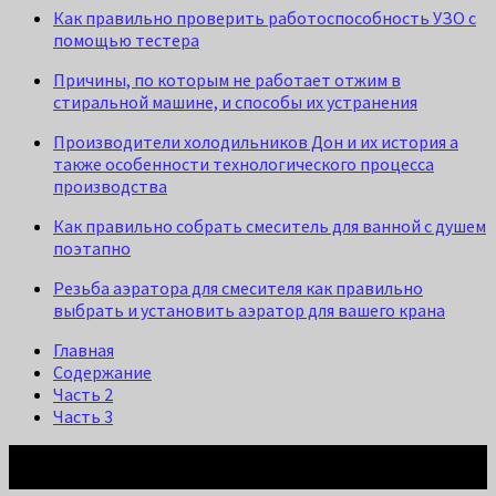
Как правильно проверить работоспособность УЗО с
помощью тестера
Причины, по которым не работает отжим в
стиральной машине, и способы их устранения
Производители холодильников Дон и их история а
также особенности технологического процесса
производства
Как правильно собрать смеситель для ванной с душем
поэтапно
Резьба аэратора для смесителя как правильно
выбрать и установить аэратор для вашего крана
Главная
Содержание
Часть 2
Часть 3
Просто о Сложном: Ремонт и Быт © 2026. Все права
защищены.