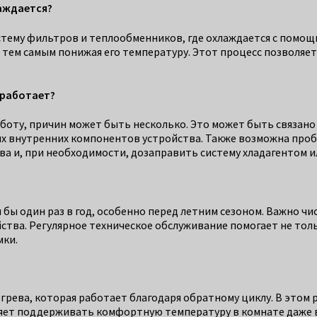
лаждается?
тему фильтров и теплообменников, где охлаждается с помощью
а, тем самым понижая его температуру. Этот процесс позволяе
 работает?
аботу, причин может быть несколько. Это может быть связано
их внутренних компонентов устройства. Также возможна проб
ва и, при необходимости, дозаправить систему хладагентом 
ы один раз в год, особенно перед летним сезоном. Важно чи
ства. Регулярное техническое обслуживание помогает не то
мки.
ва, которая работает благодаря обратному циклу. В этом ре
ляет поддерживать комфортную температуру в комнате даже в