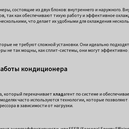
ры, состоящие из двух блоков: внутреннего и наружного. Вн
мов, так как обеспечивают тихую работу и эффективное охла
 несколькими, что делает их удобными для охлаждения несколь
орые не требуют сложной установки. Они идеально подходят
еры не так мощны, как сплит-системы, они могут эффективно
работы кондиционера
а, который перекачивает
хлад
агент по системе и обеспечива
 моделях часто используются технологии, которые позволяют
ссора в зависимости от нагрузки.
 энергоэффективности, или SEER (Seasonal Energy Efficienc