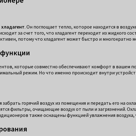
ционере
–
хладагент
. Он поглощает тепло, которое находится в воздух
исходит за счет того, что хладагент переходит из жидкого сос
тивен, потому что хладагент может быстро и многократно мен
 функции
ентов, которые совместно обеспечивают комфорт в вашем п
имальный режим. Но что именно происходит внутри устройств
 забрать горячий воздух из помещения и передать его на ох
одятся фильтры, очищающие воздух от пыли и загрязнений. Ох
иционеров также оснащены функцией увлажнения воздуха, чт
ирования