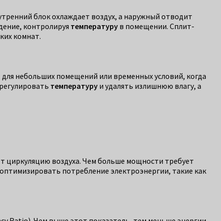
утренний блок охлаждает воздух, а наружный отводит
ждение, контролируя
температуру
в помещении. Сплит-
ких комнат.
 для небольших помещений или временных условий, когда
 регулировать
температуру
и удалять излишнюю влагу, а
ет циркуляцию воздуха. Чем больше мощности требует
 оптимизировать потребление электроэнергии, такие как
y Ratio). Чем выше этот показатель, тем меньше энергии