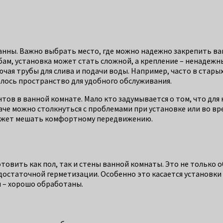
анны. Важно выбрать место, где можно надежно закрепить ван
убам, установка может стать сложной, а крепление – ненадеж
ая трубы для слива и подачи воды. Например, часто в старых
алось пространство для удобного обслуживания.
ентов в ванной комнате. Мало кто задумывается о том, что д
наче можно столкнуться с проблемами при установке или во в
 может мешать комфортному передвижению.
товить как пол, так и стены ванной комнаты. Это не только 
остаточной герметизации. Особенно это касается установки ва
и – хорошо обработаны.