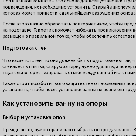
Пол в ванной комнате – это основа для всей установки. Пре
повреждения, их необходимо устранить. Старый линолеум ил
которая может привести к дальнейшему разрушению основа
После этого важно обработать пол герметиком, чтобы предо
на подставке. Герметик поможет избежать проникновения во
размещен в правильной точке, чтобы обеспечить естествен
Подготовка стен
Что касается стен, то они должны быть подготовлены так, ч
стенах есть плитка, старую затирку нужно удалить, а повер
тщательно герметизировать стыки между ванной и стенами,
Также стоит позаботиться о защите стен от возможных повр
установить, чтобы после установки ванны не возникли труд
Как установить ванну на опоры
Выбор и установка опор
Прежде всего, нужно правильно выбрать опоры для ванны. 
регулируемые по высоте. Эти опоры позволяют добиться нуж