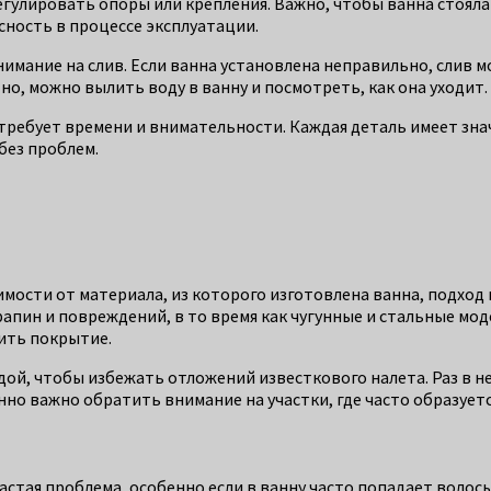
егулировать опоры или крепления. Важно, чтобы ванна стояла
сность в процессе эксплуатации.
нимание на слив. Если ванна установлена неправильно, слив
но, можно вылить воду в ванну и посмотреть, как она уходит.
требует времени и внимательности. Каждая деталь имеет зна
без проблем.
симости от материала, из которого изготовлена ванна, подход
пин и повреждений, в то время как чугунные и стальные мод
ить покрытие.
ой, чтобы избежать отложений известкового налета. Раз в н
но важно обратить внимание на участки, где часто образует
частая проблема, особенно если в ванну часто попадает волос