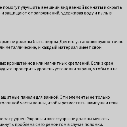
рые помогут улучшить внешний вид ванной комнаты и скрыть
 и защищают от загрязнений, удерживая воду и пыль в
оторые не должны быть видны. Для его установки нужно точно
ли металлические, и каждый материал имеет свои
ьных кронштейнов или магнитных креплений. Если экран
абудьте проверить уровень установки экрана, чтобы он не
защитные панели для ванной. Эти элементы не только
головной части ванны, чтобы разместить шампуни и гели
 не затруднен. Экраны и аксессуары не должны мешать
икнуть проблема с его ремонтом в случае поломки.