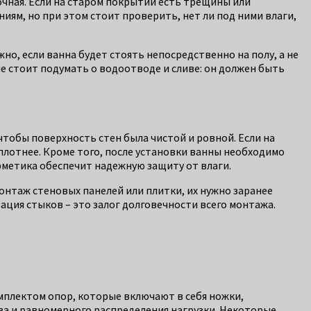
рочная. Если на старом покрытии есть трещины или
ям, но при этом стоит проверить, нет ли под ними влаги,
, если ванна будет стоять непосредственно на полу, а не
е стоит подумать о водоотводе и сливе: он должен быть
 чтобы поверхность стен была чистой и ровной. Если на
 плотнее. Кроме того, после установки ванны необходимо
метика обеспечит надежную защиту от влаги.
онтаж стеновых панелей или плитки, их нужно заранее
ция стыков – это залог долговечности всего монтажа.
мплектом опор, которые включают в себя ножки,
ва и равномерного распределения нагрузки. Некоторые