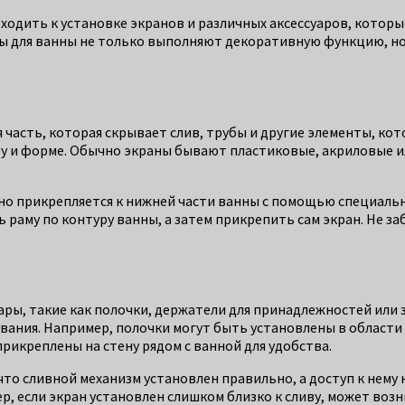
еходить к установке экранов и различных аксессуаров, кото
ны для ванны не только выполняют декоративную функцию, но
ая часть, которая скрывает слив, трубы и другие элементы, к
ру и форме. Обычно экраны бывают пластиковые, акриловые и
атно прикрепляется к нижней части ванны с помощью специал
 раму по контуру ванны, а затем прикрепить сам экран. Не з
ары, такие как полочки, держатели для принадлежностей или 
ания. Например, полочки могут быть установлены в области 
рикреплены на стену рядом с ванной для удобства.
 что сливной механизм установлен правильно, а доступ к нему
, если экран установлен слишком близко к сливу, может возн