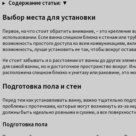
Содержание статьи: ▼
Выбор места для установки
Первое, на что стоит обратить внимание, – это крепление в
использовании. Если ванна слишком близка к стенам или тр
возможность простого доступа ко всем коммуникациям, включ
возможность, лучше установить ее так, чтобы вокруг остав
Не стоит забывать и о расстоянии от ванны до других элем
для самой ванны, но и достаточное пространство вокруг. И
расположена слишком близко к унитазу или раковине, это
Подготовка пола и стен
Перед тем как устанавливать ванну, важно тщательно подго
проблемы с протечками, которые могут возникнуть из-за нед
должны быть идеально ровными и сухими, а все поверхност
Подготовка пола