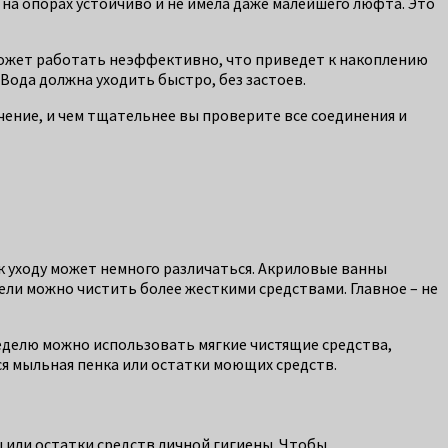
 на опорах устойчиво и не имела даже малейшего люфта. Это
 может работать неэффективно, что приведет к накоплению
 Вода должна уходить быстро, без застоев.
чение, и чем тщательнее вы проверите все соединения и
 к уходу может немного различаться. Акриловые ванны
ели можно чистить более жесткими средствами. Главное – не
еделю можно использовать мягкие чистящие средства,
ся мыльная пенка или остатки моющих средств.
ы или остатки средств личной гигиены. Чтобы