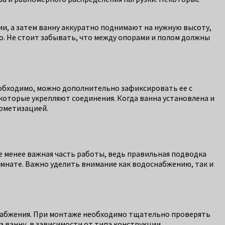
ии, а затем ванну аккуратно поднимают на нужную высоту,
о. Не стоит забывать, что между опорами и полом должны
необходимо, можно дополнительно зафиксировать ее с
оторые укрепляют соединения. Когда ванна установлена и
ерметизацией.
не менее важная часть работы, ведь правильная подводка
омнате. Важно уделить внимание как водоснабжению, так и
снабжения. При монтаже необходимо тщательно проверять
 ванну, в зависимости от типа конструкции.