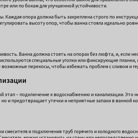
тре или по бокам для улучшенной устойчивости.
ны. Каждая опора должна быть закреплена строго по инструкц
регулировать высоту опор, чтобы ванна стояла идеально ровн
ивость. Ванна должна стоять на опорах без люфта, и, если 
спользуются специальные уголки или фиксирующие планки, к
е возможные перекосы, чтобы избежать проблем с сливом и г
лизации
ный этап – подключение к водоснабжению и канализации. Это 
, но и предотвращает утечки и неприятные запахи в ванной к
и смесителя и подключения труб горячего и холодного водо
Смеситель можно установить на стену или непосредственно на