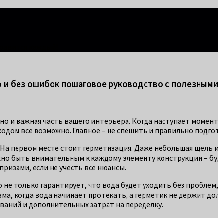
правится каждый!
о и без ошибок пошаговое руководство с полезным
 но и важная часть вашего интерьера. Когда наступает момен
дходом все возможно. Главное – не спешить и правильно подго
На первом месте стоит герметизация. Даже небольшая щель 
но быть внимательным к каждому элементу конструкции – будь
ризами, если не учесть все нюансы.
 не только гарантирует, что вода будет уходить без проблем
зма, когда вода начинает протекать, а герметик не держит 
ваний и дополнительных затрат на переделку.