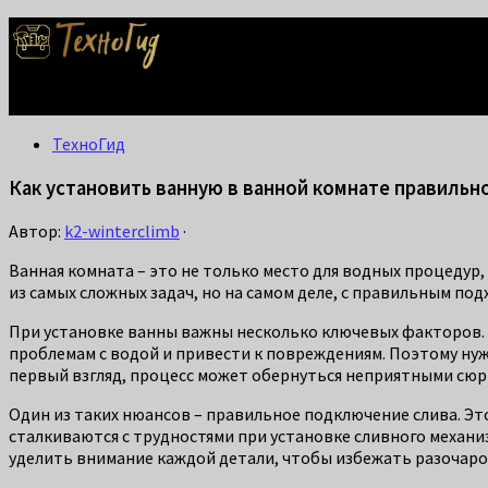
Делаем жизнь проще: лайфхаки для дома, ремонта и быта. С
ТехноГид
Как установить ванную в ванной комнате правильн
Автор:
k2-winterclimb
·
Ванная комната – это не только место для водных процедур,
из самых сложных задач, но на самом деле, с правильным по
При установке ванны важны несколько ключевых факторов. 
проблемам с водой и привести к повреждениям. Поэтому нуж
первый взгляд, процесс может обернуться неприятными сюрп
Один из таких нюансов – правильное подключение слива. Это
сталкиваются с трудностями при установке сливного механи
уделить внимание каждой детали, чтобы избежать разочаро