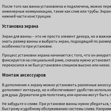
После того как ванна установлена и подключена, можно пер
инженерные коммуникации, такие как слив или трубы. Экра
нижней части конструкции.
Установка экрана
Экран для ванны – это не просто элемент декора, но и важн
знать размер ванны и выбрать экран, подходящий по разме
особенности при установке.
Процесс установки экрана начинается с того, что он аккур
фиксируется на специальной раме, сначала нужно установить
перекосился и не был установлен слишком высоко или низко.
Монтаж аксессуаров
В дополнение к экрану можно установить различные аксессу
дополняют интерьер, но и обеспечивают удобство использов
для душа. Держатели для полотенец или крючки могут быть п
Не забудьте о сливе. При установке ванны нужно убедиться,
быстрому и удобному обслуживанию системы слива. Например