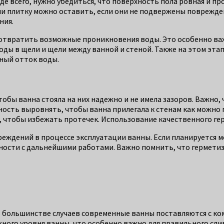
жде всего, нужно убедиться, что поверхность пола ровная и п
и плитку можно оставить, если они не подвержены повреждени
ния.
твратить возможные проникновения воды. Это особенно важно
ды в щели и щели между ванной и стеной. Также на этом этап
ный отток воды.
тобы ванна стояла на них надежно и не имела зазоров. Важно,
хность выровнять, чтобы ванна прилегала к стенам как можно
 чтобы избежать протечек. Использование качественного гер
еждений в процессе эксплуатации ванны. Если планируется м
ности с дальнейшими работами. Важно помнить, что герметиза
В большинстве случаев современные ванны поставляются с ко
ного уровня ванны, что особенно важно для правильного сли