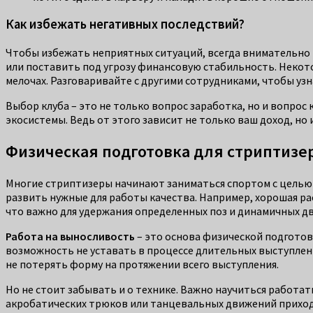
Как избежать негативных последствий?
Чтобы избежать неприятных ситуаций, всегда внимательно и
или поставить под угрозу финансовую стабильность. Некото
мелочах. Разговаривайте с другими сотрудниками, чтобы узна
Выбор клуба – это не только вопрос заработка, но и вопрос 
экосистемы. Ведь от этого зависит не только ваш доход, но
Физическая подготовка для стриптизе
Многие стриптизеры начинают заниматься спортом с целью 
развить нужные для работы качества. Например, хорошая р
что важно для удержания определенных поз и динамичных д
Работа на выносливость
– это основа физической подготов
возможность не уставать в процессе длительных выступле
не потерять форму на протяжении всего выступления.
Но не стоит забывать и о технике. Важно научиться работа
акробатических трюков или танцевальных движений приходи