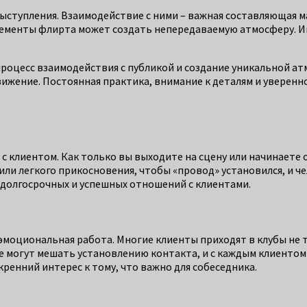
выступления. Взаимодействие с ними – важная составляющая ма
ементы флирта может создать непередаваемую атмосферу. Ин
 процесс взаимодействия с публикой и создание уникальной а
ижение. Постоянная практика, внимание к деталям и уверен
 с клиентом. Как только вы выходите на сцену или начинаете
ли легкого прикосновения, чтобы «провод» установился, и че
 долгосрочных и успешных отношений с клиентами.
 эмоциональная работа. Многие клиенты приходят в клубы не 
е могут мешать установлению контакта, и с каждым клиенто
ренний интерес к тому, что важно для собеседника.