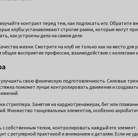
зучайте контракт перед тем, как подписать его. Обратите в
рые клубы устанавливают строгие рамки, которые могут прив
ть, как устроены дела на самом деле.
качества жизни. Смотрите на клуб не только как на место для 
 и общее восприятие профессии, взаимодействие с коллегами 
ра
улучшить свою физическую подготовленность. Силовые тренир
астяжка поможет лучше контролировать движения и создавать
вижений.
ки стриппера. Занятия на кардиотренажерах, бег или плавани
ний. Множество танцевальных элементов, особенно акробати
ть с собственным телом, контролировать каждый его элемент
т с регулярной практикой и вниманием к деталям. Если не у