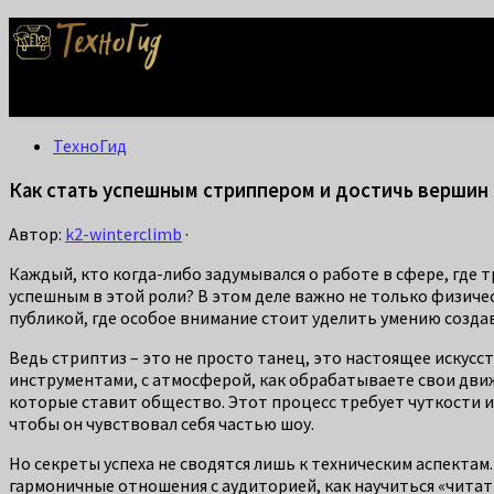
Делаем жизнь проще: лайфхаки для дома, ремонта и быта. С
ТехноГид
Как стать успешным стриппером и достичь вершин
Автор:
k2-winterclimb
·
Каждый, кто когда-либо задумывался о работе в сфере, где т
успешным в этой роли? В этом деле важно не только физичес
публикой, где особое внимание стоит уделить умению созда
Ведь стриптиз – это не просто танец, это настоящее искусс
инструментами, с атмосферой, как обрабатываете свои движе
которые ставит общество. Этот процесс требует чуткости и 
чтобы он чувствовал себя частью шоу.
Но секреты успеха не сводятся лишь к техническим аспекта
гармоничные отношения с аудиторией, как научиться «читат