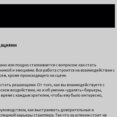
дациями
ано или поздно сталкивается с вопросом: как стать
никой и эмоциями. Вся работа строится на взаимодействии с
сем, кроме происходящего на сцене.
т стать решающими. От того, как вы взаимодействуете с
ском воздействии, но и об умении «удалять» барьеры,
» время с каждым зрителем, чтобы ему было интересно,
и руководством, как выстраивать доверительные и
пешной карьеры стриппера. Так что за успехом стоит не