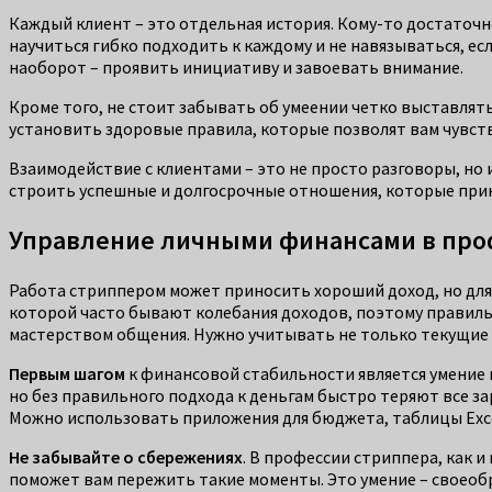
Каждый клиент – это отдельная история. Кому-то достаточн
научиться гибко подходить к каждому и не навязываться, ес
наоборот – проявить инициативу и завоевать внимание.
Кроме того, не стоит забывать об умеении четко выставлят
установить здоровые правила, которые позволят вам чувст
Взаимодействие с клиентами – это не просто разговоры, но
строить успешные и долгосрочные отношения, которые прин
Управление личными финансами в про
Работа стриппером может приносить хороший доход, но для 
которой часто бывают колебания доходов, поэтому правиль
мастерством общения. Нужно учитывать не только текущие 
Первым шагом
к финансовой стабильности является умение 
но без правильного подхода к деньгам быстро теряют все за
Можно использовать приложения для бюджета, таблицы Excel
Не забывайте о сбережениях
. В профессии стриппера, как 
поможет вам пережить такие моменты. Это умение – своеоб