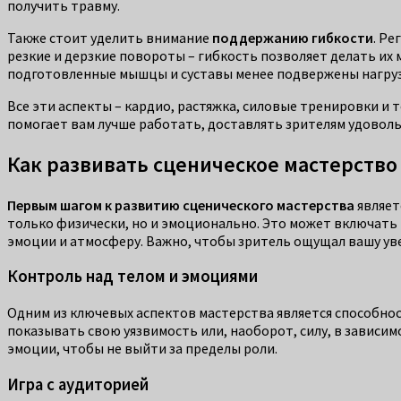
получить травму.
Также стоит уделить внимание
поддержанию гибкости
. Ре
резкие и дерзкие повороты – гибкость позволяет делать их
подготовленные мышцы и суставы менее подвержены нагруз
Все эти аспекты – кардио, растяжка, силовые тренировки и 
помогает вам лучше работать, доставлять зрителям удоволь
Как развивать сценическое мастерство
Первым шагом к развитию сценического мастерства
являет
только физически, но и эмоционально. Это может включать 
эмоции и атмосферу. Важно, чтобы зритель ощущал вашу ув
Контроль над телом и эмоциями
Одним из ключевых аспектов мастерства является способно
показывать свою уязвимость или, наоборот, силу, в зависим
эмоции, чтобы не выйти за пределы роли.
Игра с аудиторией