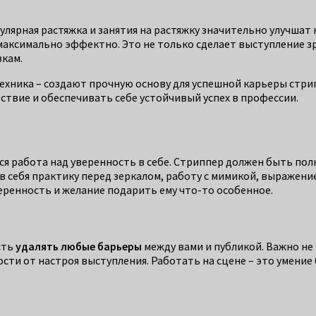
гулярная растяжка и занятия на растяжку значительно улучша
 максимально эффектно. Это не только сделает выступление з
кам.
техника – создают прочную основу для успешной карьеры стри
ствие и обеспечивать себе устойчивый успех в профессии.
ся работа над уверенность в себе. Стриппер должен быть пол
в себя практику перед зеркалом, работу с мимикой, выражен
еренность и желание подарить ему что-то особенное.
сть
удалять любые барьеры
между вами и публикой. Важно не
ости от настроя выступления. Работать на сцене – это умени