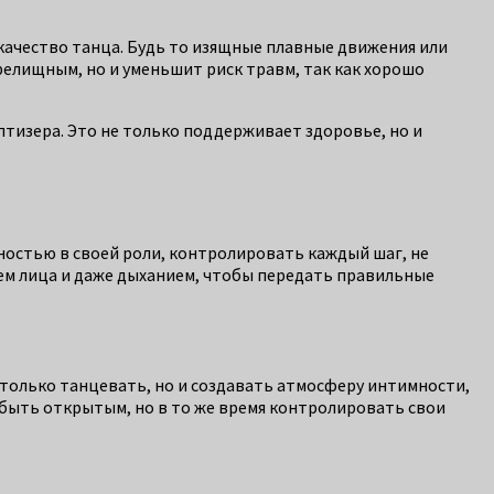
т качество танца. Будь то изящные плавные движения или
релищным, но и уменьшит риск травм, так как хорошо
птизера. Это не только поддерживает здоровье, но и
ностью в своей роли, контролировать каждый шаг, не
ием лица и даже дыханием, чтобы передать правильные
 только танцевать, но и создавать атмосферу интимности,
е быть открытым, но в то же время контролировать свои