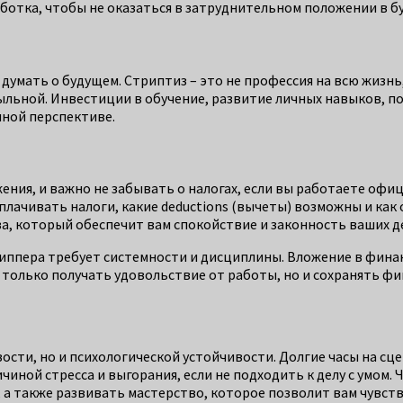
ботка, чтобы не оказаться в затруднительном положении в б
умать о будущем. Стриптиз – это не профессия на всю жизнь
быльной. Инвестиции в обучение, развитие личных навыков, 
чной перспективе.
ния, и важно не забывать о налогах, если вы работаете офиц
плачивать налоги, какие deductions (вычеты) возможны и ка
а, который обеспечит вам спокойствие и законность ваших д
иппера требует системности и дисциплины. Вложение в фин
е только получать удовольствие от работы, но и сохранять фи
сти, но и психологической устойчивости. Долгие часы на сц
иной стресса и выгорания, если не подходить к делу с умом.
, а также развивать мастерство, которое позволит вам чувст