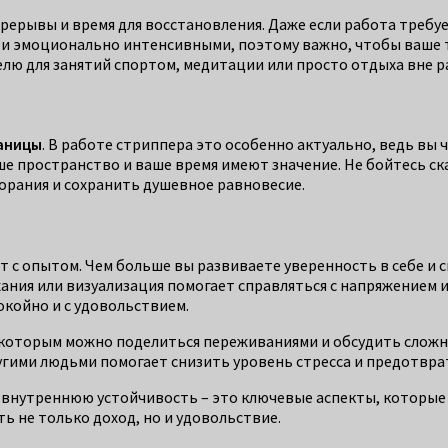
ерерывы и время для восстановления. Даже если работа требу
и и эмоционально интенсивными, поэтому важно, чтобы ваше т
елю для занятий спортом, медитации или просто отдыха вне р
аницы
. В работе стриппера это особенно актуально, ведь вы
ше пространство и ваше время имеют значение. Не бойтесь ск
орания и сохранить душевное равновесие.
с опытом. Чем больше вы развиваете уверенность в себе и св
ания или визуализация помогает справляться с напряжением 
койно и с удовольствием.
 которым можно поделиться переживаниями и обсудить сложны
угими людьми помогает снизить уровень стресса и предотвр
 внутреннюю устойчивость – это ключевые аспекты, которые 
ть не только доход, но и удовольствие.