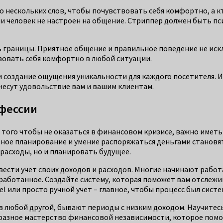
о нескольких слов, чтобы почувствовать себя комфортно, а 
ли человек не настроен на общение. Стриппер должен быть пс
ь границы. Приятное общение и правильное поведение не иск
вовать себя комфортно в любой ситуации.
 и создание ощущения уникальности для каждого посетителя. 
есут удовольствие вам и вашим клиентам.
фессии
того чтобы не оказаться в финансовом кризисе, важно иметь
ное планирование и умение распоряжаться деньгами становя
расходы, но и планировать будущее.
вести учет своих доходов и расходов. Многие начинают работ
работанное. Создайте систему, которая поможет вам отслежив
 или просто ручной учет – главное, чтобы процесс был систе
и в любой другой, бывают периоды с низким доходом. Научите
разное мастерство финансовой независимости, которое помож