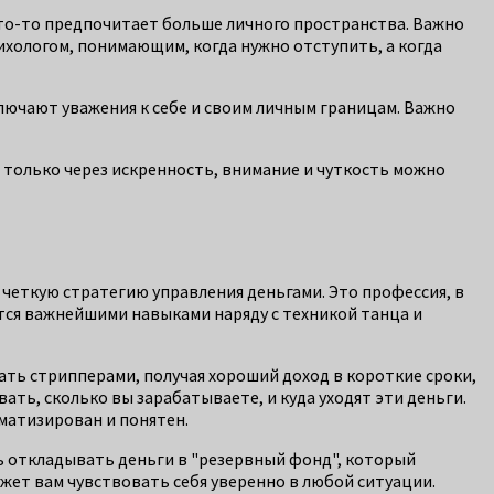
кто-то предпочитает больше личного пространства. Важно
ихологом, понимающим, когда нужно отступить, а когда
лючают уважения к себе и своим личным границам. Важно
И только через искренность, внимание и чуткость можно
 четкую стратегию управления деньгами. Это профессия, в
тся важнейшими навыками наряду с техникой танца и
ать стрипперами, получая хороший доход в короткие сроки,
ать, сколько вы зарабатываете, и куда уходят эти деньги.
матизирован и понятен.
сь откладывать деньги в "резервный фонд", который
ет вам чувствовать себя уверенно в любой ситуации.