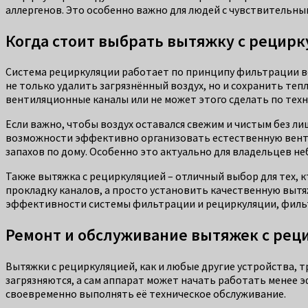
аллергенов. Это особенно важно для людей с чувствительным
Когда стоит выбрать вытяжку с рецир
Система рециркуляции работает по принципу фильтрации воз
не только удалить загрязнённый воздух, но и сохранить теп
вентиляционные каналы или не может этого сделать по тех
Если важно, чтобы воздух оставался свежим и чистым без л
возможности эффективно организовать естественную венти
запахов по дому. Особенно это актуально для владельцев не
Также вытяжка с рециркуляцией – отличный выбор для тех, к
прокладку каналов, а просто установить качественную вытя
эффективности системы фильтрации и рециркуляции, фильт
Ремонт и обслуживание вытяжек с ре
Вытяжки с рециркуляцией, как и любые другие устройства,
загрязняются, а сам аппарат может начать работать менее 
своевременно выполнять её техническое обслуживание.