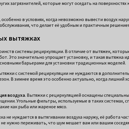
их загрязнителей, которые могут оседать на поверхностях к
 особенно в условиях, когда невозможно вывести воздух нару
 обслуживания, что делает её удобным и практичным решение
ых вытяжках
тоинств системы рециркуляции. В отличие от вытяжек, котор
т. Это значительно упрощает установку, и такая вытяжка ид
основными барьерами для установки традиционных моделей.
ытяжки с системой рециркуляции не нуждаются в дополнитель
езон. В зимнее время это особенно актуально, когда лишний
ция воздуха
. Вытяжки с рециркуляцией оснащены специальны
щении. Угольные фильтры, используемые в таких системах, с
акие как рыба или жареное мясо.
ка не нуждается в вытягивании воздуха наружу, её работа ча
а не нужно переживать, что шум мешает вам или вашим соседя