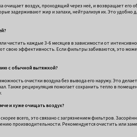
а очищает воздух, проходящий через неё, и возвращает его 
орые задерживают жир и запахи, нейтрализуя их. Это удобно
ей?
ли чистить каждые 3-6 месяцев в зависимости от интенсивно
ют свою эффективность. Если фильтры забиваются, это мож
ению с обычной вытяжкой?
можность очистки воздуха без вывода его наружу. Это делае
ал. Также рециркуляция помогает сохранить тепло в помещен
.
мче и хуже очищать воздух?
, скорее всего, это связано с загрязнением фильтров. Засор
ению производительности. Рекомендуется очистить или заме