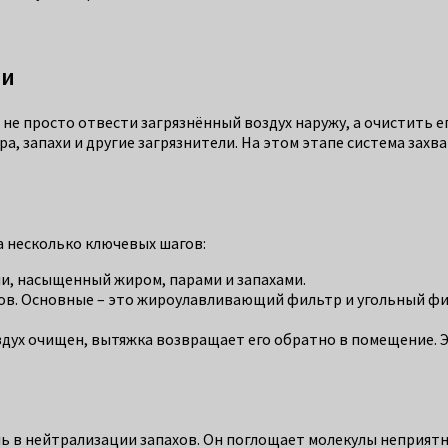
ии
 не просто отвести загрязнённый воздух наружу, а очистить 
ра, запахи и другие загрязнители. На этом этапе система зах
 несколько ключевых шагов:
хни, насыщенный жиром, парами и запахами.
ров. Основные – это жироулавливающий фильтр и угольный фи
 воздух очищен, вытяжка возвращает его обратно в помещени
ь в нейтрализации запахов. Он поглощает молекулы неприятн