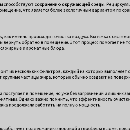
емы способствуют
сохранению окружающей среды
. Рециркул
 помещение, что является более экологичным вариантом по ср
ь, как именно происходит очистка воздуха. Вытяжка с систем
м вернуть обратно в помещение. Этот процесс помогает не то
тся жирные и ароматные блюда.
оит из нескольких фильтров, каждый из которых выполняет с
рупные частицы жира, которые обычно оседают на поверхнос
а поступает в помещение, но уже без загрязнений и лишних з
приятным. Однако важно помнить, что эффективность очистки
тяжка продолжала работать на полную мощность.
способствует поддержанию здоровой атмосферы в доме, пре