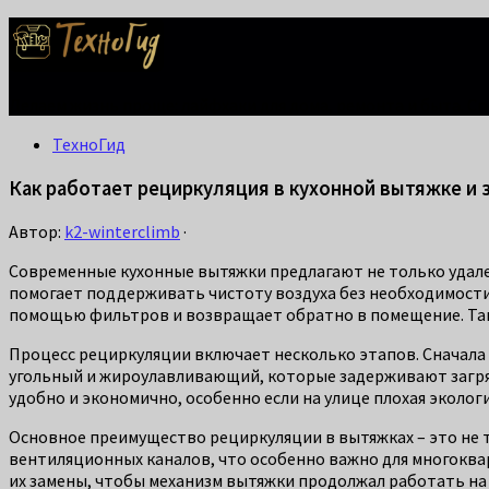
Делаем жизнь проще: лайфхаки для дома, ремонта и быта. С
ТехноГид
Как работает рециркуляция в кухонной вытяжке и 
Автор:
k2-winterclimb
·
Современные кухонные вытяжки предлагают не только удален
помогает поддерживать чистоту воздуха без необходимости 
помощью фильтров и возвращает обратно в помещение. Тако
Процесс рециркуляции включает несколько этапов. Сначала 
угольный и жироулавливающий, которые задерживают загряз
удобно и экономично, особенно если на улице плохая эколо
Основное преимущество рециркуляции в вытяжках – это не 
вентиляционных каналов, что особенно важно для многоква
их замены, чтобы механизм вытяжки продолжал работать на