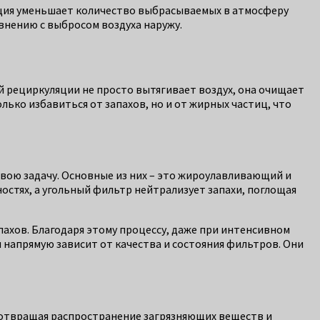
яция уменьшает количество выбрасываемых в атмосферу
авнению с выбросом воздуха наружу.
ой рециркуляции не просто вытягивает воздух, она очищает
лько избавиться от запахов, но и от жирных частиц, что
вою задачу. Основные из них – это жироулавливающий и
тях, а угольный фильтр нейтрализует запахи, поглощая
апахов. Благодаря этому процессу, даже при интенсивном
 напрямую зависит от качества и состояния фильтров. Они
дотвращая распространение загрязняющих веществ и