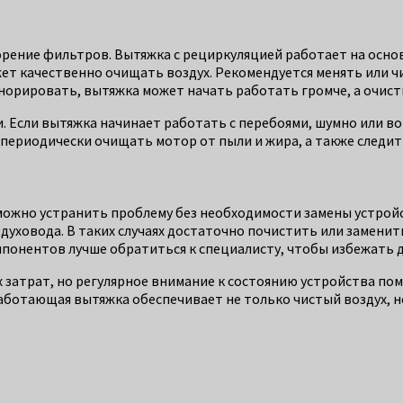
орение фильтров. Вытяжка с рециркуляцией работает на основ
т качественно очищать воздух. Рекомендуется менять или чи
орировать, вытяжка может начать работать громче, а очистк
 Если вытяжка начинает работать с перебоями, шумно или во
ериодически очищать мотор от пыли и жира, а также следить
ожно устранить проблему без необходимости замены устройст
уховода. В таких случаях достаточно почистить или заменит
омпонентов лучше обратиться к специалисту, чтобы избежать
затрат, но регулярное внимание к состоянию устройства пом
ботающая вытяжка обеспечивает не только чистый воздух, но