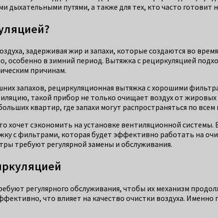
и дыхательными путями, а также для тех, кто часто готовит на
куляцией?
духа, задерживая жир и запахи, которые создаются во время
ло, особенно в зимний период. Вытяжка с рециркуляцией подхо
ническим причинам.
ишних запахов, рециркуляционная вытяжка с хорошими фильтра
ляцию, такой прибор не только очищает воздух от жировых 
больших квартир, где запахи могут распространяться по всем
то хочет сэкономить на установке вентиляционной системы. В
жку с фильтрами, которая будет эффективно работать на очи
ры требуют регулярной замены и обслуживания.
циркуляцией
 требуют регулярного обслуживания, чтобы их механизм прод
эффективно, что влияет на качество очистки воздуха. Именно