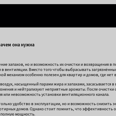
правится каждый!
зачем она нужна
ие запахов, но и возможность их очистки и возвращения в п
в вентиляции. Вместо того чтобы выбрасывать загрязнённый 
й механизм особенно полезен для квартир и домов, где нет
воздух, насыщенный парами жира и запахами, засасывается в 
нения и нейтрализуют неприятные ароматы. После очистки о
гия или невозможность установки вентиляционного канала.
только удобство в эксплуатации, но и возможность снизить 
ртирных домов. Однако стоит помнить, что эффективность оч
 полную мощность.