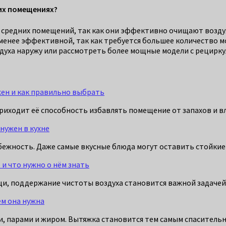
их помещениях?
 средних помещений, так как они эффективно очищают возду
енее эффективной, так как требуется большее количество мо
духа наружу или рассмотреть более мощные модели с рецирку
жен и как правильно выбрать
 приходит её способность избавлять помещение от запахов и в
нужен в кухне
еизбежность. Даже самые вкусные блюда могут оставить стойк
и что нужно о нём знать
ищи, поддержание чистоты воздуха становится важной задаче
ем она нужна
ами, парами и жиром. Вытяжка становится тем самым спасите