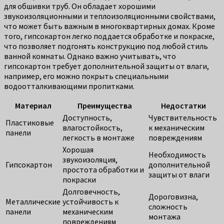
для обшивки труб. Он обладает хорошими
звукоизоляционными и теплоизоляционными свойствами,
что может быть важным в многоквартирных домах. Кроме
того, гипсокартон легко поддается обработке и покраске,
что позволяет подгонять конструкцию под любой стиль
ванной комнаты. Однако важно учитывать, что
гипсокартон требует дополнительной защиты от влаги,
например, его можно покрыть специальными
водоотталкивающими пропитками.
Материал
Преимущества
Недостатки
Доступность,
Чувствительность
Пластиковые
влагостойкость,
к механическим
панели
легкость в монтаже
повреждениям
Хорошая
Необходимость
звукоизоляция,
Гипсокартон
дополнительной
простота обработки и
защиты от влаги
покраски
Долговечность,
Дороговизна,
Металлические
устойчивость к
сложность
панели
механическим
монтажа
повреждениям