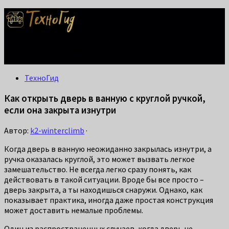
Делаем жизнь проще: лайфхаки для дома, ремонта и быта.
Справится каждый!
ТехноГид
Как открыть дверь в ванную с круглой ручкой,
если она закрыта изнутри
Автор:
k2-winterclimb
·
Когда дверь в ванную неожиданно закрылась изнутри, а
ручка оказалась круглой, это может вызвать легкое
замешательство. Не всегда легко сразу понять, как
действовать в такой ситуации. Вроде бы все просто –
дверь закрыта, а ты находишься снаружи. Однако, как
показывает практика, иногда даже простая конструкция
может доставить немалые проблемы.
Один из распространенных случаев, когда дверь не