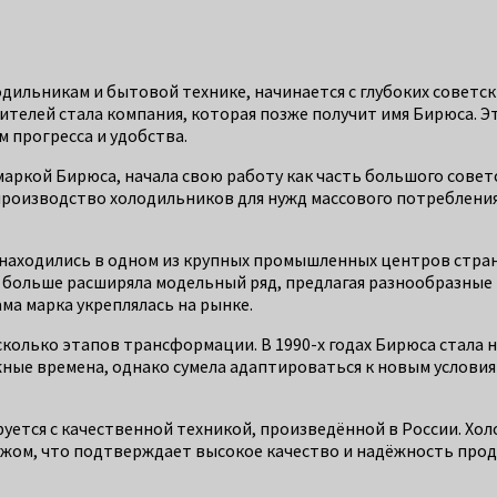
дильникам и бытовой технике, начинается с глубоких советск
ителей стала компания, которая позже получит имя Бирюса. Э
 прогресса и удобства.
аркой Бирюса, начала свою работу как часть большого советс
производство холодильников для нужд массового потребления
аходились в одном из крупных промышленных центров страны
 больше расширяла модельный ряд, предлагая разнообразные 
ма марка укреплялась на рынке.
сколько этапов трансформации. В 1990-х годах Бирюса стала
жные времена, однако сумела адаптироваться к новым услов
уется с качественной техникой, произведённой в России. Хо
бежом, что подтверждает высокое качество и надёжность прод