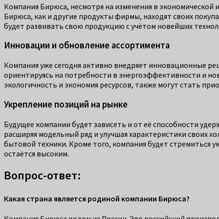
Компания Бирюса, несмотря на изменения в экономической 
Бирюса, как и другие продукты фирмы, находят своих покуп
будет развивать свою продукцию с учётом новейших технол
Инновации и обновление ассортимента
Компания уже сегодня активно внедряет инновационные реш
ориентируясь на потребности в энергоэффективности и новы
экологичность и экономия ресурсов, также могут стать при
Укрепление позиций на рынке
Будущее компании будет зависеть и от её способности удер
расширяя модельный ряд и улучшая характеристики своих х
бытовой техники. Кроме того, компания будет стремиться укр
остаётся высоким.
Вопрос-ответ:
Какая страна является родиной компании Бирюса?
Компания Бирюса родом из России. Это российский произво