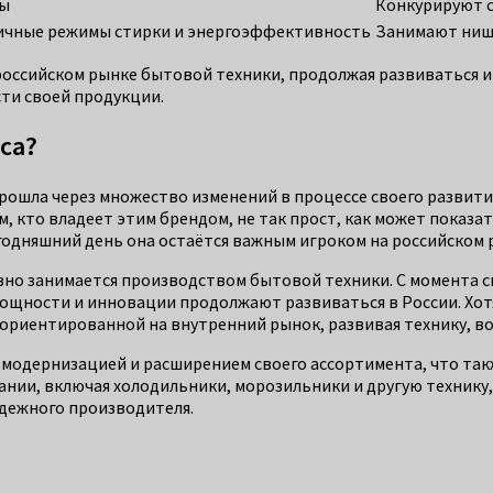
ны
Конкурируют с
личные режимы стирки и энергоэффективность
Занимают нишу
российском рынке бытовой техники, продолжая развиваться и
ти своей продукции.
са?
рошла через множество изменений в процессе своего развития
 кто владеет этим брендом, не так прост, как может показат
годняшний день она остаётся важным игроком на российском 
но занимается производством бытовой техники. С момента св
ощности и инновации продолжают развиваться в России. Хот
 ориентированной на внутренний рынок, развивая технику, в
д модернизацией и расширением своего ассортимента, что та
ании, включая холодильники, морозильники и другую технику
адежного производителя.