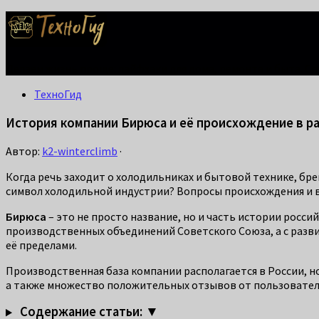
Делаем жизнь проще: лайфхаки для дома, ремонта и быта. С
ТехноГид
История компании Бирюса и её происхождение в ра
Автор:
k2-winterclimb
·
Когда речь заходит о холодильниках и бытовой технике, бр
символ холодильной индустрии? Вопросы происхождения и в
Бирюса
– это не просто название, но и часть истории росси
производственных объединений Советского Союза, а с разви
её пределами.
Производственная база компании располагается в России, н
а также множество положительных отзывов от пользователе
Содержание статьи: ▼