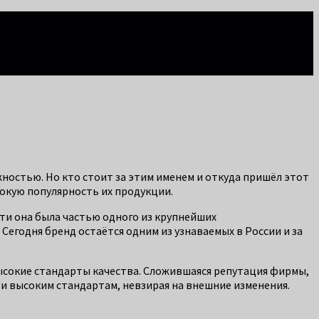
жностью. Но кто стоит за этим именем и откуда пришёл этот
окую популярность их продукции.
ути она была частью одного из крупнейших
егодня бренд остаётся одним из узнаваемых в России и за
высокие стандарты качества. Сложившаяся репутация фирмы,
 высоким стандартам, невзирая на внешние изменения.