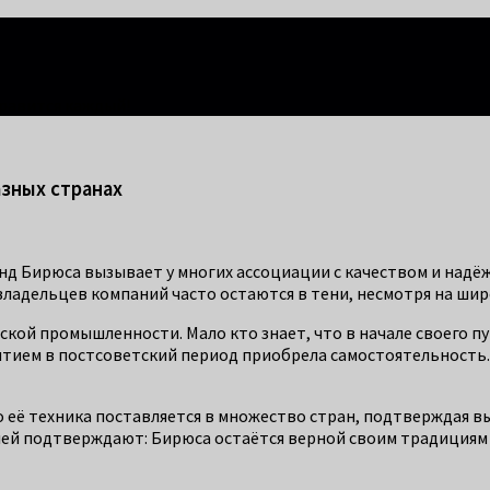
правится каждый!
зных странах
енд Бирюса вызывает у многих ассоциации с качеством и надё
ладельцев компаний часто остаются в тени, несмотря на шир
йской промышленности. Мало кто знает, что в начале своего п
тием в постсоветский период приобрела самостоятельность. С
о её техника поставляется в множество стран, подтверждая 
й подтверждают: Бирюса остаётся верной своим традициям и