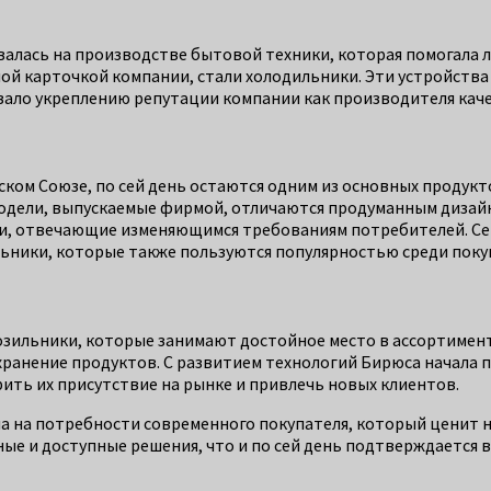
валась на производстве бытовой техники, которая помогала 
ой карточкой компании, стали холодильники. Эти устройства 
вало укреплению репутации компании как производителя кач
ом Союзе, по сей день остаются одним из основных продукто
одели, выпускаемые фирмой, отличаются продуманным дизайн
и, отвечающие изменяющимся требованиям потребителей. Сег
ьники, которые также пользуются популярностью среди поку
зильники, которые занимают достойное место в ассортимент
ранение продуктов. С развитием технологий Бирюса начала п
ть их присутствие на рынке и привлечь новых клиентов.
на на потребности современного покупателя, который ценит 
е и доступные решения, что и по сей день подтверждается вы