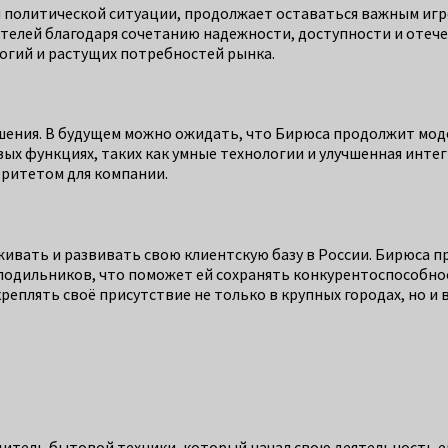
и политической ситуации, продолжает оставаться важным иг
ателей благодаря сочетанию надежности, доступности и отеч
огий и растущих потребностей рынка.
ения. В будущем можно ожидать, что Бирюса продолжит моде
х функциях, таких как умные технологии и улучшенная интег
оритетом для компании.
живать и развивать свою клиентскую базу в России. Бирюса 
олодильников, что поможет ей сохранять конкурентоспособно
еплять своё присутствие не только в крупных городах, но и в
дитель бытовой техники, который начал свою деятельность е