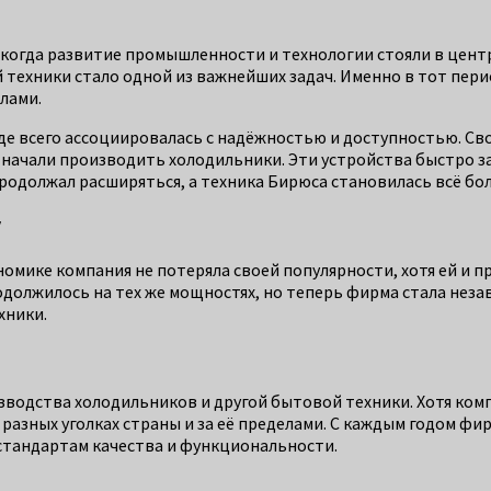
 когда развитие промышленности и технологии стояли в цент
техники стало одной из важнейших задач. Именно в тот пери
елами.
е всего ассоциировалась с надёжностью и доступностью. Свою
 начали производить холодильники. Эти устройства быстро з
родолжал расширяться, а техника Бирюса становилась всё бол
у
номике компания не потеряла своей популярности, хотя ей и 
должилось на тех же мощностях, но теперь фирма стала неза
хники.
зводства холодильников и другой бытовой техники. Хотя ком
разных уголках страны и за её пределами. С каждым годом фи
стандартам качества и функциональности.