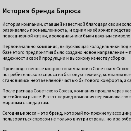
История бренда Бирюса
История компании, ставшей известной благодаря своим холо
развивалась промышленность, и одним из её ярких представ
повседневной жизни, а холодильники были важным символом
Первоначально
компания
, выпускающая холодильники под м
базе этого предприятия было создано новое направление – 
надежности своей продукции и высокому качеству сборки.
Производственные мощности компании в Советском Союзе н
потребительского спроса на бытовую технику, компания всё
становились неотъемлемой частью бытового комфорта, а са
После распада Советского Союза, компания прошла через не
российском рынке. В этот период компания переживала сло
мировым стандартам.
Сегодня
Бирюса
– это бренд, который по-прежнему ассоциир
пользоваться спросом не только внутри страны, но и за ру