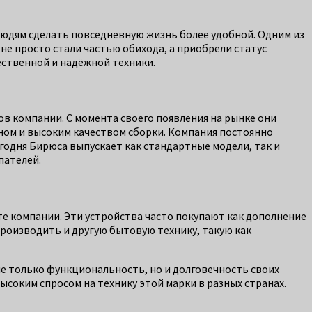
людям сделать повседневную жизнь более удобной. Одним из
не просто стали частью обихода, а приобрели статус
ественной и надёжной техники.
в компании. С момента своего появления на рынке они
ом и высоким качеством сборки. Компания постоянно
одня Бирюса выпускает как стандартные модели, так и
пателей.
е компании. Эти устройства часто покупают как дополнение
роизводить и другую бытовую технику, такую как
не только функциональность, но и долговечность своих
соким спросом на технику этой марки в разных странах.