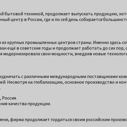
ой бытовой техникой, продолжает выпускать продукцию, кот
ый центр в России, где и по сей день собирается большинст
 из крупных промышленных центров страны. Именно здесь со
ван ещё в советские годы и продолжает работать до сих пор,
ия модернизировала свои мощности, внедрив новые технолог
трудничать с различными международными поставщиками комп
й. Несмотря на глобализацию, основное производство и конт
.
 Россия.
ния качества продукции.
мени, фирма продолжает гордиться своим российским произво