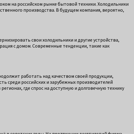
роком на российском рынке бытовой техники. Холодильники
ественного производства. В будущем компания, вероятно,
рнизировать свои холодильники и другие устройства,
рация с домом. Современные тенденции, такие как
продолжит работать над качеством своей продукции,
сть среди российских и зарубежных производителей
 регионах, где спрос на доступную и долговечную технику
щё в советские годы. На протяжении десятилетий фирма