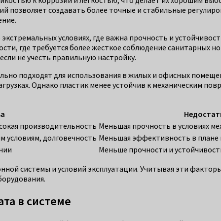
й позволяет создавать более точные и стабильные регулиров
ение.
е экстремальных условиях, где важна прочность и устойчивос
и, где требуется более жесткое соблюдение санитарных но
если не учесть правильную настройку.
ально подходят для использования в жилых и офисных помещени
рузках. Однако пластик менее устойчив к механическим повр
ва
Недостат
ысокая производительность
Меньшая прочность в условиях ме
м условиям, долговечность
Меньшая эффективность в плане
ании
Меньше прочности и устойчивост
ной системы и условий эксплуатации. Учитывая эти факторы
борудования.
та в системе