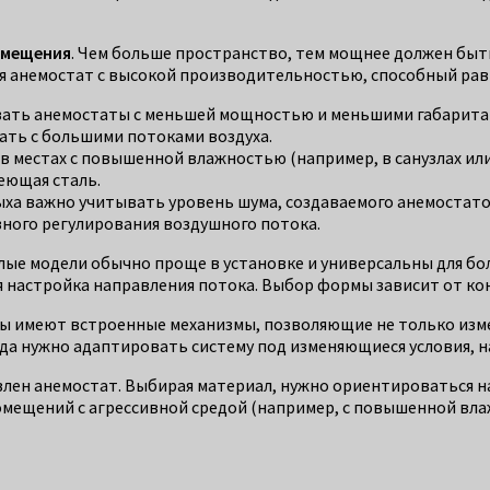
омещения
. Чем больше пространство, тем мощнее должен быт
ся анемостат с высокой производительностью, способный ра
ать анемостаты с меньшей мощностью и меньшими габаритам
ать с большими потоками воздуха.
в местах с повышенной влажностью (например, в санузлах или
еющая сталь.
ха важно учитывать уровень шума, создаваемого анемостат
вного регулирования воздушного потока.
лые модели обычно проще в установке и универсальны для б
я настройка направления потока. Выбор формы зависит от к
ы имеют встроенные механизмы, позволяющие не только измен
гда нужно адаптировать систему под изменяющиеся условия, 
овлен анемостат. Выбирая материал, нужно ориентироваться 
 помещений с агрессивной средой (например, с повышенной вл