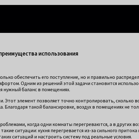
правится каждый!
и преимущества использования
олько обеспечить его поступление, но и правильно распредел
фортом. Одним из решений этой задачи становится использо
я нужный баланс в помещениях.
и. Этот элемент позволяет точно контролировать, сколько в
ка. Благодаря такой балансировке, воздух в помещениях не то
облемами, когда одни комнаты перегреваются, а в других возд
акие ситуации: кухня перегревается из-за сильного притока 
таких ситуаций и настроить систему под реальные условия.