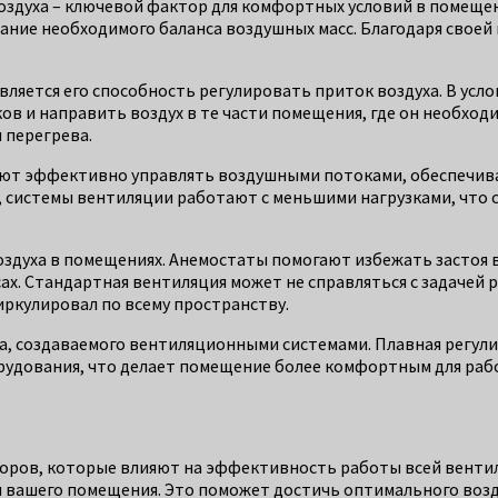
воздуха – ключевой фактор для комфортных условий в помеще
ние необходимого баланса воздушных масс. Благодаря своей 
ляется его способность регулировать приток воздуха. В усло
 и направить воздух в те части помещения, где он необходи
 перегрева.
ляют эффективно управлять воздушными потоками, обеспечив
, системы вентиляции работают с меньшими нагрузками, что
здуха в помещениях. Анемостаты помогают избежать застоя в
ах. Стандартная вентиляция может не справляться с задачей 
иркулировал по всему пространству.
а, создаваемого вентиляционными системами. Плавная регул
орудования, что делает помещение более комфортным для раб
оров, которые влияют на эффективность работы всей венти
я вашего помещения. Это поможет достичь оптимального воз