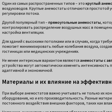
Один из самых распространенных типов – это
круглый анем
воздуховодов. Круглые анемостаты отличаются простотой у
регулировки потока.
Другой популярный тип –
прямоугольные анемостаты
, кот
контролировать распределение воздушных масс в помещения
настройка вентиляции.
Для зданий с высокими потолками или в случаях, когда тре
помогает минимизировать любые колебания воздуха, создава
гостиницах или медицинских учреждениях.
Не менее интересным вариантом являются
анемостаты с ав
устройства могут автоматически изменять интенсивность п
адаптивной и экономичной.
Материалы и их влияние на эффективн
При выборе анемостатов важно учитывать не только их конс
оборудования, но и его производительность. Разные матери
постоянного воздействия внешних факторов, таких как вла
Например, анемостаты из
алюминия
обладают отличной сто