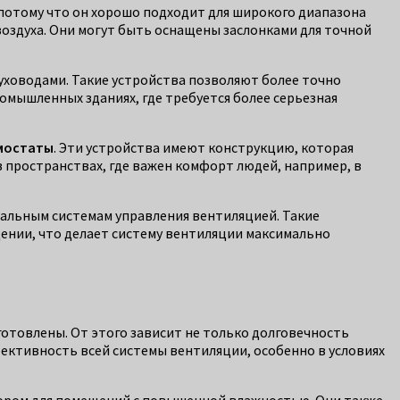
, потому что он хорошо подходит для широкого диапазона
оздуха. Они могут быть оснащены заслонками для точной
уховодами. Такие устройства позволяют более точно
омышленных зданиях, где требуется более серьезная
мостаты
. Эти устройства имеют конструкцию, которая
 пространствах, где важен комфорт людей, например, в
ральным системам управления вентиляцией. Такие
ении, что делает систему вентиляции максимально
готовлены. От этого зависит не только долговечность
фективность всей системы вентиляции, особенно в условиях
бором для помещений с повышенной влажностью. Они также