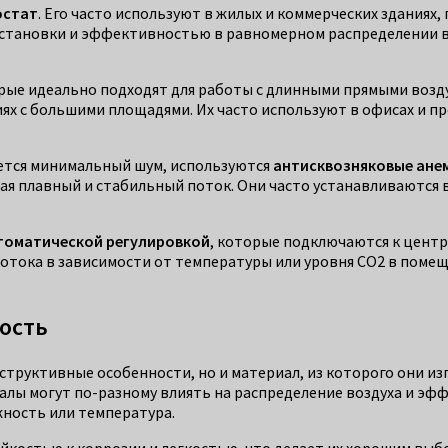
остат
. Его часто используют в жилых и коммерческих зданиях
становки и эффективностью в равномерном распределении в
орые идеально подходят для работы с длинными прямыми возд
х с большими площадями. Их часто используют в офисах и пр
буется минимальный шум, используются
антисквозняковые ане
я плавный и стабильный поток. Они часто устанавливаются в
томатической регулировкой
, которые подключаются к цент
отока в зависимости от температуры или уровня CO2 в помещ
ость
труктивные особенности, но и материал, из которого они из
алы могут по-разному влиять на распределение воздуха и эф
жность или температура.
йкостью к коррозии и легкостью, что делает их хорошим вы