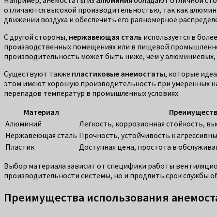
отличаются высокой производительностью, так как алюмини
движении воздуха и обеспечить его равномерное распредел
С другой стороны,
нержавеющая сталь
используется в боле
производственных помещениях или в пищевой промышленност
производительность может быть ниже, чем у алюминиевых, 
Существуют также
пластиковые анемостаты
, которые иде
этом имеют хорошую производительность при умеренных наг
перепадов температур в промышленных условиях.
Материал
Преимущест
Алюминий
Легкость, коррозионная стойкость, в
Нержавеющая сталь
Прочность, устойчивость к агрессивны
Пластик
Доступная цена, простота в обслужив
Выбор материала зависит от специфики работы вентиляцион
производительности системы, но и продлить срок службы о
Преимущества использования анемоста