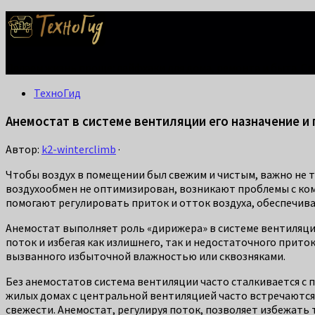
Делаем жизнь проще: лайфхаки для дома, ремонта и быта. С
ТехноГид
Анемостат в системе вентиляции его назначение 
Автор:
k2-winterclimb
·
Чтобы воздух в помещении был свежим и чистым, важно не т
воздухообмен не оптимизирован, возникают проблемы с ком
помогают регулировать приток и отток воздуха, обеспечива
Анемостат выполняет роль «дирижера» в системе вентиляци
поток и избегая как излишнего, так и недостаточного прито
вызванного избыточной влажностью или сквозняками.
Без анемостатов система вентиляции часто сталкивается с пр
жилых домах с центральной вентиляцией часто встречаются т
свежести. Анемостат, регулируя поток, позволяет избежать 