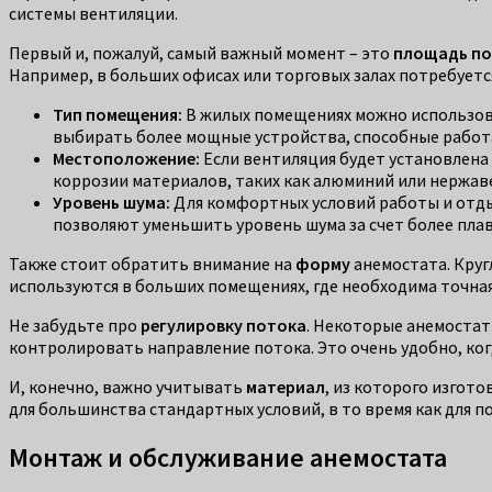
системы вентиляции.
Первый и, пожалуй, самый важный момент – это
площадь п
Например, в больших офисах или торговых залах потребует
Тип помещения:
В жилых помещениях можно использов
выбирать более мощные устройства, способные работ
Местоположение:
Если вентиляция будет установлена 
коррозии материалов, таких как алюминий или нержав
Уровень шума:
Для комфортных условий работы и отды
позволяют уменьшить уровень шума за счет более пла
Также стоит обратить внимание на
форму
анемостата. Круг
используются в больших помещениях, где необходима точна
Не забудьте про
регулировку потока
. Некоторые анемостат
контролировать направление потока. Это очень удобно, ко
И, конечно, важно учитывать
материал
, из которого изгот
для большинства стандартных условий, в то время как для
Монтаж и обслуживание анемостата