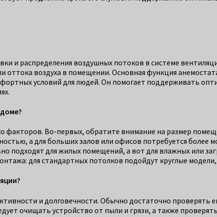
вки и распределения воздушных потоков в системе вентиляци
ли оттока воздуха в помещении. Основная функция анемостат
фортных условий для людей. Он помогает поддерживать опти
ях.
 доме?
о факторов. Во-первых, обратите внимание на размер помещ
остью, а для больших залов или офисов потребуется более 
о подходят для жилых помещений, а вот для влажных или загр
монтажа: для стандартных потолков подойдут круглые модели
ляции?
ктивности и долговечности. Обычно достаточно проверять е
едует очищать устройство от пыли и грязи, а также проверят