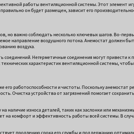
фективной работы вентиляционной системы. Этот элемент иг
к правильно он будет размещен, зависит его производительно
, но важно соблюдать несколько ключевых шагов. Во-первых,
емое направление воздушного потока. Анемостат должен быть
ованию воздуха.
ь соединений. Негерметичные соединения могут привести к 
х технических характеристик вентиляционной системы, чтоб
е его работоспособности и чистоты. Поскольку анемостат ре
ьность. Очистка устройства от загрязнений помогает сохранит
на наличие износа деталей, таких как заслонки или механизм
ет на комфорт и эффективность работы всей системы. В случ
бствует продлению срока его службы и поддержанию оптима