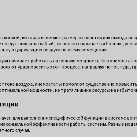
аслонкой, которая изменяет размер отверстия для выхода воз
е воздух слишком слабый, заслонка открывается больше, уве
ильную циркуляцию воздуха по всему помещению.
яция начинает работать на полную мощность. Без анемостато
ляют уравновесить этот процесс, направляя поток туда, где о
 оттока воздуха, анемостаты помогают существенно повысит
 оптимальной мощности, не тратя лишние ресурсы на избыточ
ляции
начен для выполнения специфической функции в системе вен
я максимальной эффективности работы системы. Разные моде
етного случая.